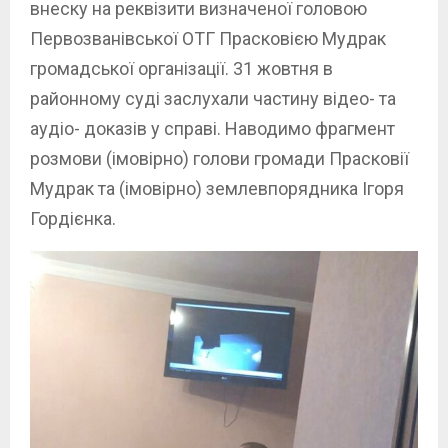
внеску на реквізити визначеної головою
Первозванівської ОТГ Прасковією Мудрак
громадської організації. 31 жовтня в
районному суді заслухали частину відео- та
аудіо- доказів у справі. Наводимо фрагмент
розмови (імовірно) голови громади Прасковії
Мудрак та (імовірно) землевпорядника Ігоря
Гордієнка.