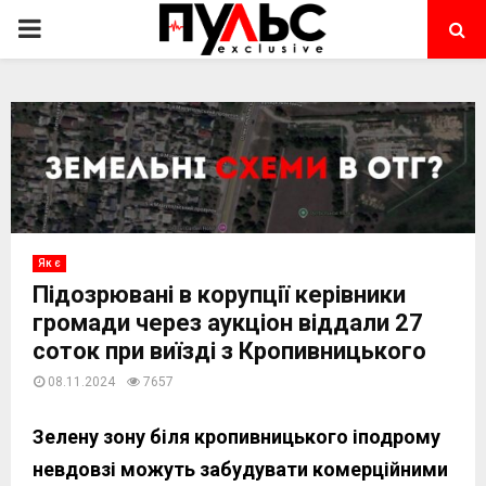
PRIMARY
MENU
Як є
Підозрювані в корупції керівники
громади через аукціон віддали 27
соток при виїзді з Кропивницького
08.11.2024
7657
Зелену зону біля кропивницького іподрому
невдовзі можуть забудувати комерційними