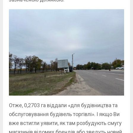
Отже, 0,2703 га віддали «для будівництва та
обслуговування будівель торгівлі». І якщо Ви
вже встигли уявити, як там розбудують смугу
магазинів відомих брендів або зведуть новий