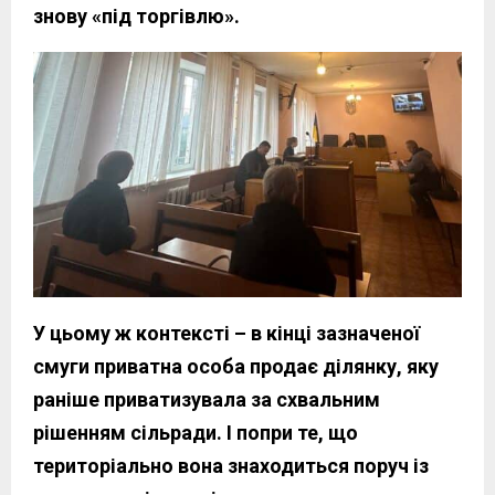
знову «під торгівлю».
У цьому ж контексті – в кінці зазначеної
смуги приватна особа продає ділянку, яку
раніше приватизувала за схвальним
рішенням сільради. І попри те, що
територіально вона знаходиться поруч із