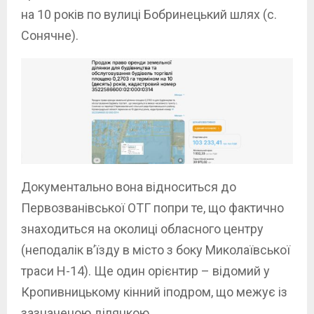
на 10 років по вулиці Бобринецький шлях (с.
Сонячне).
Документально вона відноситься до
Первозванівської ОТГ попри те, що фактично
знаходиться на околиці обласного центру
(неподалік в’їзду в місто з боку Миколаївської
траси H-14). Ще один орієнтир – відомий у
Кропивницькому кінний іподром, що межує із
зазначеною ділянкою.