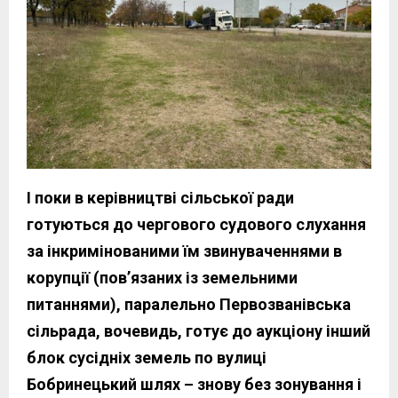
І поки в керівництві сільської ради
готуються до чергового судового слухання
за інкримінованими їм звинуваченнями в
корупції (пов’язаних із земельними
питаннями), паралельно Первозванівська
сільрада, вочевидь, готує до аукціону інший
блок сусідніх земель по вулиці
Бобринецький шлях – знову без зонування і