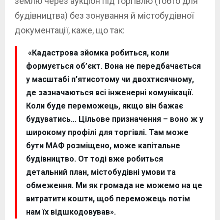
землю через аукціон під торгівлю (тобто для
будівництва) без зонування й містобудівної
документації, каже, що так:
«Кадастрова зйомка робиться, коли
формується об’єкт. Вона не передбачається
у масштабі п’ятисотому чи двохтисячному,
де зазначаються всі інженерні комунікації.
Коли буде переможець, якщо він бажає
будуватись… Цільове призначення – воно ж у
широкому профілі для торгівлі. Там може
бути МАФ розміщено, може капітальне
будівництво. От тоді вже робиться
детальний план, містобудівні умови та
обмеження. Ми як громада не можемо на це
витратити кошти, щоб переможець потім
нам їх відшкодовував».