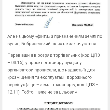
Але на цьому «фінти» з призначенням землі по
вулиці Бобринецький шлях не закінчуються.
Перевівши її в розряд торгівельних (код ЦПЗ
– 03.15), у проєкті договору аукціону
організатори прописали, що надають її для
«розміщення та експлуатації дорожнього
сервісу» (а це – землі транспорту, код ЦПЗ –
12.11). Тобто – вже не за цільовим.