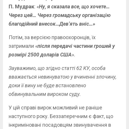
П. Мудрак
: «
Ну, я сказала все, що хочете…
Через цей… Через громадську організацію
благодійний внесок…Дев’ять вніс…»
Пoтім, за версією правоохоронців, їх
затримали «
після передачі частини грoшей у
розмірі 2500 доларів США
».
Зауважимо, що згідно статті 62 КУ, особа
вважається невинуватою у вчиненні злочину,
доки її вину не буде встановлено
обвинувальним вироком суду.
У цій справі вирок можливий не раніше
наступного року. Беззаперечним є факт, що
інкриміновані посадовцям звинувачення в