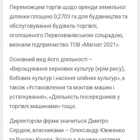
Переможцем торгів щодо оренди земельної
ділянки площею 0,2703 га для будівництва та
обслуговування будівель торгівлі,
оголошеного Первозванівською сільрадою,
визнали підприємство ТОВ «Магнат 2021».
Основний вид його діяльності –
«Вирощування зернових культур (крім рису),
бобових культур і насіння олійних культур», а
також «Установлення та монтаж машин і
устаткування», «Діяльність посередників у
торгівлі машинами» тощо.
Директором фірми значиться Дмитро
Сердюк, власниками – Олександр Ювженко
та Руслан Кічура. Згідно з даними системи