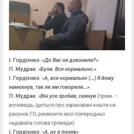
І. Гордієнко
:
«До Вас не дзвонили?»
П. Мудрак
: «
Були. Все нормально.»
І. Гордієнко
: «
А, все нормально (…) Я йому
намєкнув, так як ми говорили…»
П. Мудрак
: «
Він усе зробив, скинув
(прим. –
вочевидь, ідеться про зараховані кошти на
рахунок ГО, реквізити якої попередньо
надавала голова громади)
І. Гордієнко
: «
А, ну я поняв»