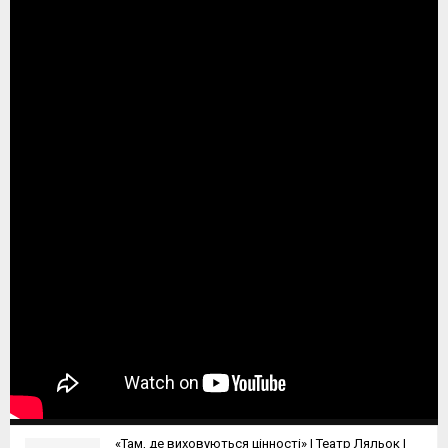
«Там, де виховуються цінності» I Театр Ляльок I