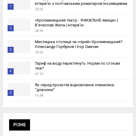
Інтерв’ю з полтавським режисером Іноземцевим
1
23:05
Thumbnail
«Кропивницький театр - УНІКАЛЬНЕ явище» |
youtube
Вʼячеслав Жила | інтервʼю
2
28:44
Thumbnail
Мистецька столиця чи «сірий» Кропивницький?
youtube
Олександр Горбунов I Ігор Смичек
3
33:02
Thumbnail
Тариф на воду переглянуть. Норми по стокам
youtube
теж?
4
07:10
Thumbnail
Як серед проєктів відновлення опинились
youtube
"довоєнні"
5
16:38
Thumbnail
Мільйони на зелені насадження і їх утримання. Чи
youtube
став Кропивницький зеленішим?
6
33:23
Thumbnail
РІЗНЕ
Водоканалам НЕ ВИГІДНО економити: Карелін
youtube
про галузь, Каховську ГЕС і нові рішення
7