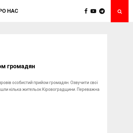
РО НАС
ом громадян
провів особистий прийом громадян. Озвучити свої
ийшли кілька жительок Кіровоградщини. Переважна