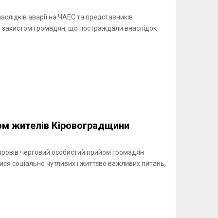
аслідків аварії на ЧАЕС та представників
им захистом громадян, що постраждали внаслідок
ом жителів Кіровоградщини
 провів черговий особистий прийом громадян
ися соціально чутливих і життєво важливих питань,