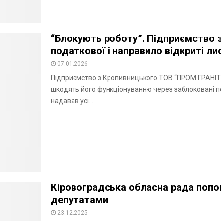
“Блокують роботу”. Підприємство 
податкової і направило відкриті ли
07.01.2026
Підприємство з Кропивницького ТОВ “ПРОМ ГРАНІТ” 
шкодять його функціонуванню через заблоковані п
надавав усі...
Кіровоградська обласна рада попо
депутатами
23.12.2025