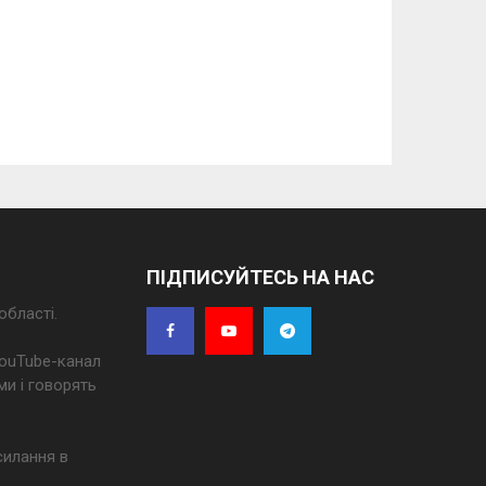
ПІДПИСУЙТЕСЬ НА НАС
області.
 YouTube-канал
ми і говорять
силання в