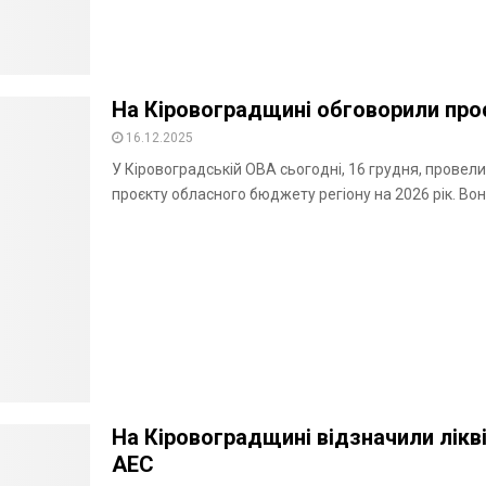
На Кіровоградщині обговорили про
16.12.2025
У Кіровоградській ОВА сьогодні, 16 грудня, провел
проєкту обласного бюджету регіону на 2026 рік. Вон
На Кіровоградщині відзначили лікві
АЕС