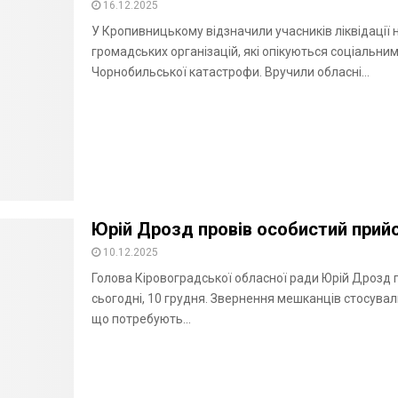
16.12.2025
У Кропивницькому відзначили учасників ліквідації н
громадських організацій, які опікуються соціальн
Чорнобильської катастрофи. Вручили обласні...
Юрій Дрозд провів особистий прий
10.12.2025
Голова Кіровоградської обласної ради Юрій Дрозд
сьогодні, 10 грудня. Звернення мешканців стосувал
що потребують...