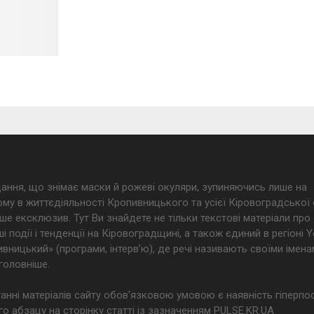
дання, що знімає маски й рожеві окуляри, зупиняючись лише на
му в життєдіяльності Кропивницького та усієї Кіровоградської 
ше ексклюзив. Тут Ви знайдете не тільки текстові матеріали про
і події і тенденції на Кіровоградщині, а також єдиний в регіоні
ницький» (програми, інтерв’ю), де речі називають своїми імена
головніше.
анні матеріалів сайту обов'язковою умовою є наявність гіперпо
о абзацу на сторінку статті із зазначенням PULSE.KR.UA