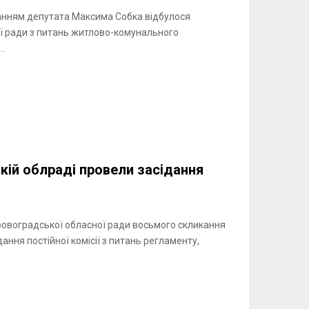
ванням депутата Максима Собка відбулося
ної ради з питань житлово-комунального
.
ькій облраді провели засідання
іровоградської обласної ради восьмого скликання
ання постійної комісії з питань регламенту,