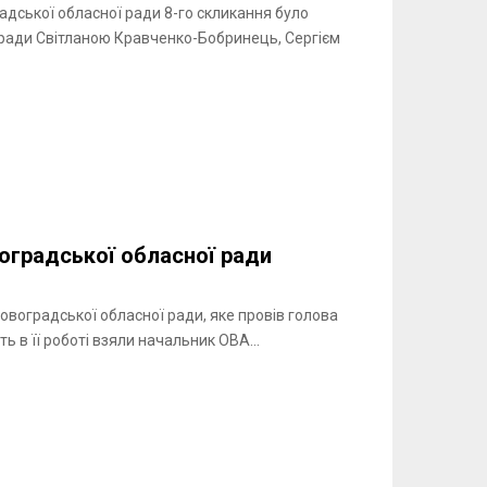
радської обласної ради 8-го скликання було
 ради Світланою Кравченко-Бобринець, Сергієм
воградської обласної ради
овоградської обласної ради, яке провів голова
ь в її роботі взяли начальник ОВА...