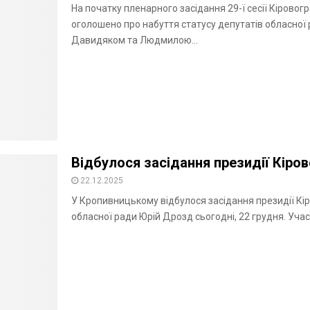
На початку пленарного засідання 29-ї сесії Кіровог
оголошено про набуття статусу депутатів обласної
Давидяком та Людмилою...
Відбулося засідання президії Кіро
22.12.2025
У Кропивницькому відбулося засідання президії Кір
обласної ради Юрій Дрозд сьогодні, 22 грудня. Участ