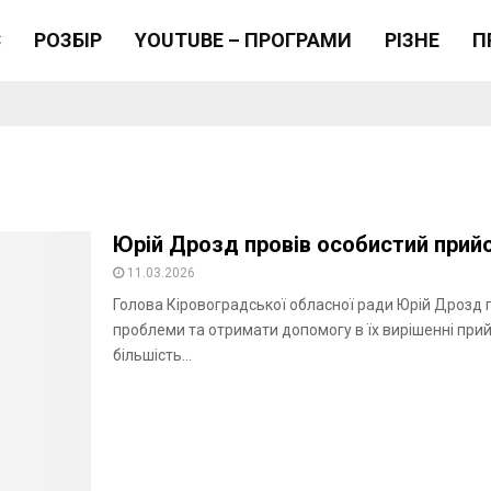
Є
РОЗБІР
YOUTUBE – ПРОГРАМИ
РІЗНЕ
П
Юрій Дрозд провів особистий прий
11.03.2026
Голова Кіровоградської обласної ради Юрій Дрозд 
проблеми та отримати допомогу в їх вирішенні пр
більшість...