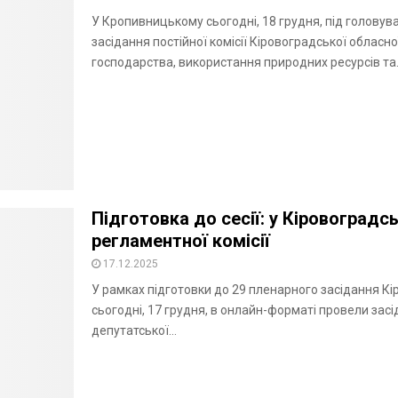
У Кропивницькому сьогодні, 18 грудня, під голову
засідання постійної комісії Кіровоградської облас
господарства, використання природних ресурсів та..
Підготовка до сесії: у Кіровоградс
регламентної комісії
17.12.2025
У рамках підготовки до 29 пленарного засідання К
сьогодні, 17 грудня, в онлайн-форматі провели засід
депутатської...