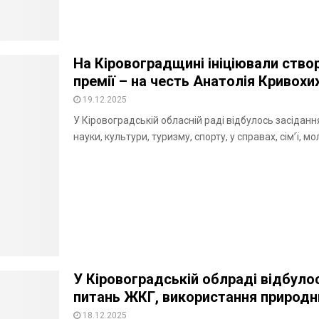
На Кіровоградщині ініціювали створ
премії – на честь Анатолія Кривохи
19.12.2025
У Кіровоградській обласній раді відбулось засідання
науки, культури, туризму, спорту, у справах, сім’ї, мо
У Кіровоградській облраді відбулос
питань ЖКГ, використання природни
18.12.2025