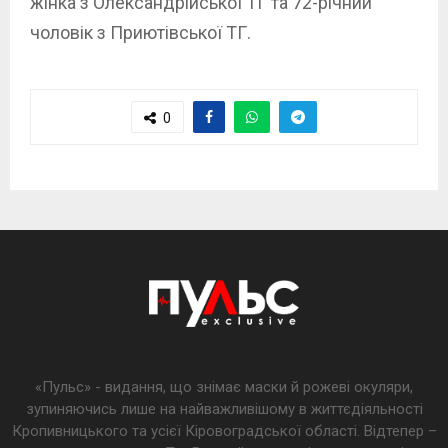
жінка з Олександрійської ТГ та 72-річний
чоловік з Приютівської ТГ.
0
«Пульс» - видання, що знімає маски й рожеві окуляри,
зупиняючись лише на найважливішому в життєдіяльності
Кропивницького та усієї Кіровоградської області. Відтепер –