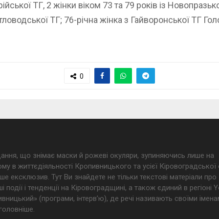
ійської ТГ, 2 жінки віком 73 та 79 років із Новопразько
ітловодської ТГ; 76-річна жінка з Гайворонської ТГ Гол
0
дання, що знімає маски й рожеві окуляри, зупиняючись лише на
му в життєдіяльності Кропивницького та усієї Кіровоградської 
ше ексклюзив. Тут Ви знайдете не тільки текстові матеріали про
і події і тенденції на Кіровоградщині, а також єдиний в регіоні
ницький» (програми, інтерв’ю), де речі називають своїми імена
головніше.