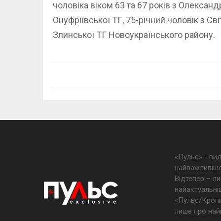
чоловіка віком 63 та 67 років з Олександр
Онуфріївської ТГ, 75-річний чоловік з Св
Злинської ТГ Новоукраїнського району.
«Пульс» - ви
найважливішо
Відтепер – ли
найактуальніш
«Пульс/Кропив
лише про най