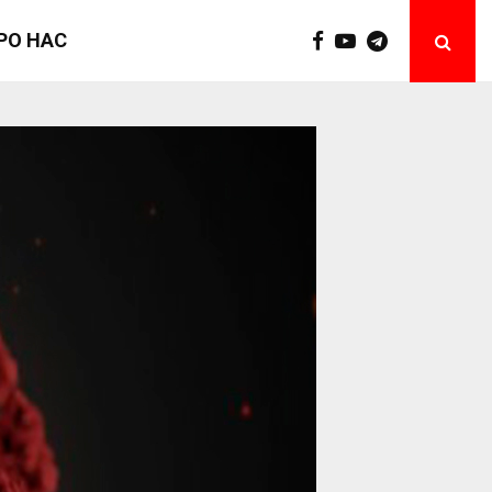
РО НАС