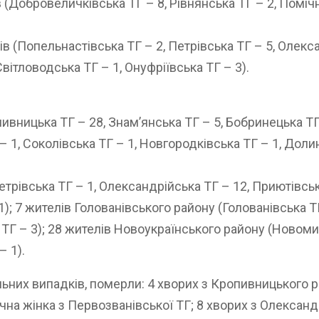
 (Добровеличківська ТГ – 8, Рівнянська ТГ – 2, Помічн
в (Попельнастівська ТГ – 2, Петрівська ТГ – 5, Олекса
Світловодська ТГ – 1, Онуфріївська ТГ – 3).
вницька ТГ – 28, Знам’янська ТГ – 5, Бобринецька ТГ –
 1, Соколівська ТГ – 1, Новгородківська ТГ – 1, Долин
рівська ТГ – 1, Олександрійська ТГ – 12, Приютівська
1); 7 жителів Голованівського району (Голованівська ТГ
ТГ – 3); 28 жителів Новоукраїнського району (Новоми
– 1).
них випадків, померли: 4 хворих з Кропивницького рай
ічна жінка з Первозванівської ТГ; 8 хворих з Олександ