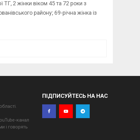
ї ТГ, 2 жінки віком 45 та 72 роки з
ованівського району; 69-річна жінка із
ПІДПИСУЙТЕСЬ НА НАС
області.
 YouTube-канал
ми і говорять