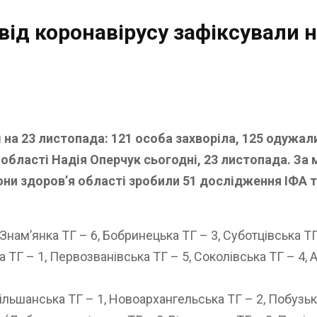
від коронавірусу зафіксували 
на 23 листопада: 121 особа захворіла, 125 одужали
області Надія Оперчук сьогодні, 23 листопада. За
они здоров’я області зробили 51 дослідження ІФА т
Знам’янка ТГ – 6, Бобринецька ТГ – 3, Суботцівська ТГ
ТГ – 1, Первозванівська ТГ – 5, Соколівська ТГ – 4, 
ільшанська ТГ – 1, Новоархангельська ТГ – 2, Побузька