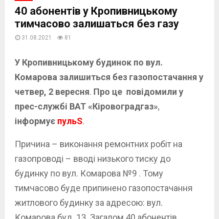
40 абонентів у Кропивницькому
тимчасово залишаться без газу
31.08.2021
81
У Кропивницькому будинок по вул.
Комарова залишиться без газопостачання у
четвер, 2 вересня
.
Про це повідомили у
прес-службі ВАТ «Кіровоградгаз»
,
інформує
пульS
.
Причина – виконання ремонтних робіт на
газопроводі – вводі низького тиску до
будинку по вул. Комарова №9 . Тому
тимчасово буде припинено газопостачання
житлового будинку за адресою: вул.
Комарова буд. 13. Загалом 40 абонентів.