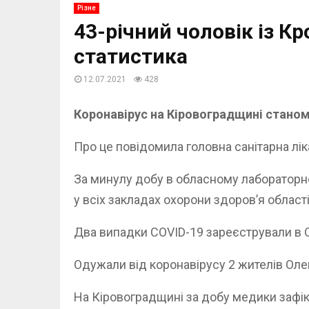
Різне
43-річний чоловік із К
статистика
12.07.2021
428
Коронавірус на Кіровоградщині станом 
Про це повідомила головна санітарна лік
За минулу добу в обласному лабораторно
у всіх закладах охорони здоров’я област
Два випадки COVID-19 зареєстрували в 
Одужали від коронавірусу 2 жителів Оле
Нa Кіровогрaдщині за добу медики зафік