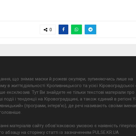
0
дання, що знімає маски й рожеві окуляри, зупиняючись лише на
му в життєдіяльності Кропивницького та усієї Кіровоградської 
ше ексклюзив. Тут Ви знайдете не тільки текстові матеріали про
і події і тенденції на Кіровоградщині, а також єдиний в регіоні
ницький» (програми, інтерв’ю), де речі називають своїми імена
головніше.
анні матеріалів сайту обов'язковою умовою є наявність гіперпо
о абзацу на сторінку статті із зазначенням PULSE.KR.UA