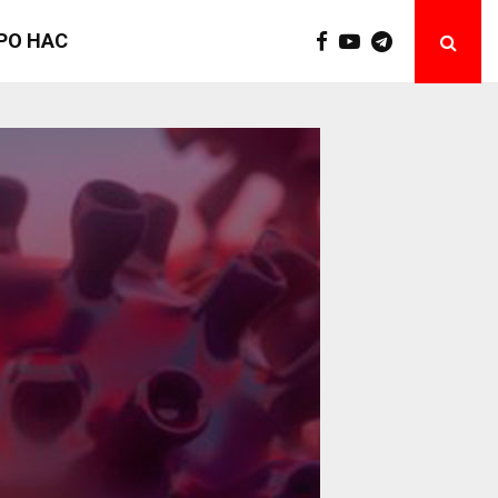
РО НАС