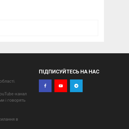
ПІДПИСУЙТЕСЬ НА НАС
області.
 YouTube-канал
ми і говорять
силання в