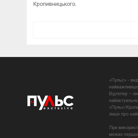
Кропивницького.
«Пульс» - ви
найважливішо
Відтепер – ли
найактуальніш
«Пульс/Кропив
лише про най
При використ
межах першог