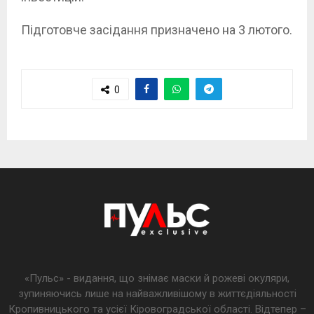
Підготовче засідання призначено на 3 лютого.
0
«Пульс» - видання, що знімає маски й рожеві окуляри,
зупиняючись лише на найважливішому в життєдіяльності
Кропивницького та усієї Кіровоградської області. Відтепер –