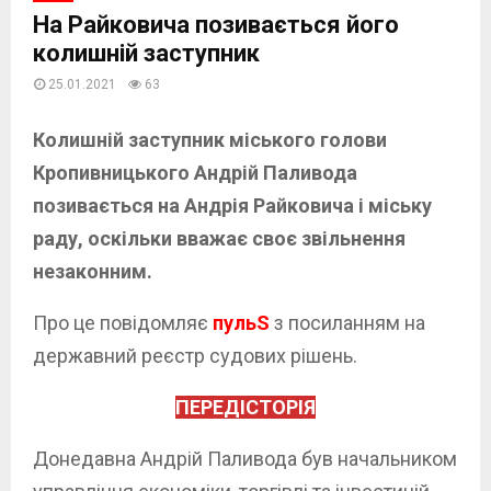
На Райковича позивається його
колишній заступник
25.01.2021
63
Колишній заступник міського голови
Кропивницького Андрій Паливода
позивається на Андрія Райковича і міську
раду, оскільки вважає своє звільнення
незаконним.
Про це повідомляє
пульS
з посиланням на
державний реєстр судових рішень.
ПЕРЕДІСТОРІЯ
Донедавна Андрій Паливода був начальником