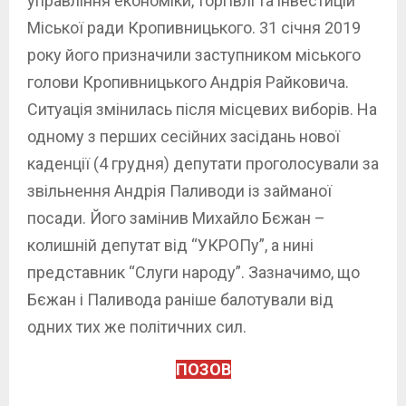
управління економіки, торгівлі та інвестицій
Міської ради Кропивницького. 31 січня 2019
року його призначили заступником міського
голови Кропивницького Андрія Райковича.
Ситуація змінилась після місцевих виборів. На
одному з перших сесійних засідань нової
каденції (4 грудня) депутати проголосували за
звільнення Андрія Паливоди із займаної
посади. Його замінив Михайло Бєжан –
колишній депутат від “УКРОПу”, а нині
представник “Слуги народу”. Зазначимо, що
Бєжан і Паливода раніше балотували від
одних тих же політичних сил.
ПОЗОВ