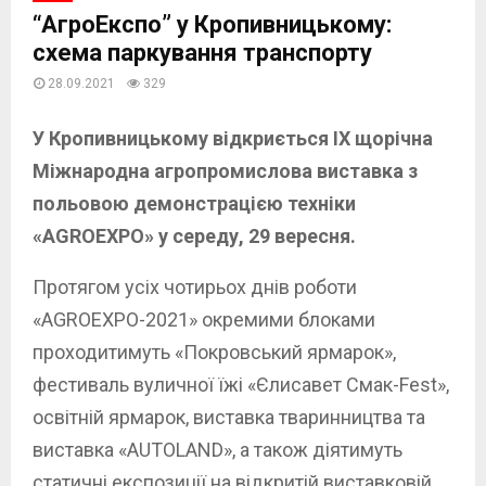
“AгpоЕкспо” у Кропивницькому:
схема паркування транспорту
28.09.2021
329
У Кропивницькому відкриється ІХ щорічна
Міжнародна агропромислова виставка з
польовою демонстрацією техніки
«АGROEXPO» у середу, 29 вересня.
Протягом усіх чотирьох днів роботи
«AGROEXPO-2021» окремими блоками
проходитимуть «Покровський ярмарок»,
фестиваль вуличної їжі «Єлисавет Смак-Fest»,
освітній ярмарок, виставка тваринництва та
виставка «AUTOLAND», а також діятимуть
статичні експозиції на відкритій виставковій