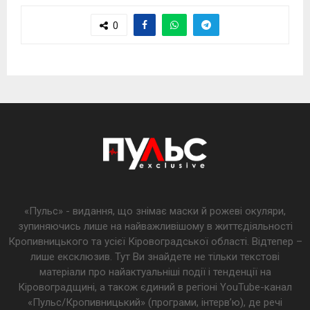
0
«Пульс» - видання, що знімає маски й рожеві окуляри,
зупиняючись лише на найважливішому в життєдіяльності
Кропивницького та усієї Кіровоградської області. Відтепер –
лише ексклюзив. Тут Ви знайдете не тільки текстові
матеріали про найактуальніші події і тенденції на
Кіровоградщині, а також єдиний в регіоні YouTube-канал
«Пульс/Кропивницький» (програми, інтерв’ю), де речі