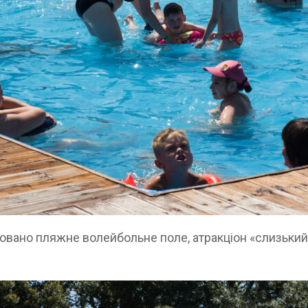
товано пляжне волейбольне поле, атракціон «слизьки