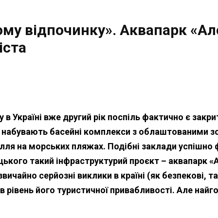
му відпочинку». Аквапарк «Ал
іста
в Україні вже другий рік поспіль фактично є закри
од набувають басейні комплекси з облаштованими з
ілля на морських пляжах. Подібні заклади успішно 
ицького такий інфраструктурий проєкт – аквапарк «
вичайно серйозні виклики в країні (як безпекові, т
в рівень його туристичної привабливості. Але найг