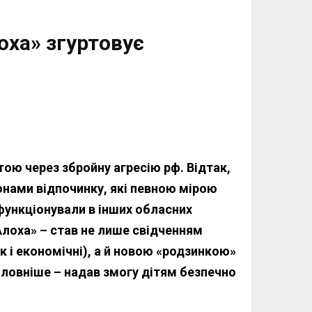
оха» згуртовує
тою через збройну агресію рф. Відтак,
онами відпочинку, які певною мірою
функціонували в інших обласних
Алоха» – став не лише свідченням
ак і економічні), а й новою «родзинкою»
оловніше – надав змогу дітям безпечно