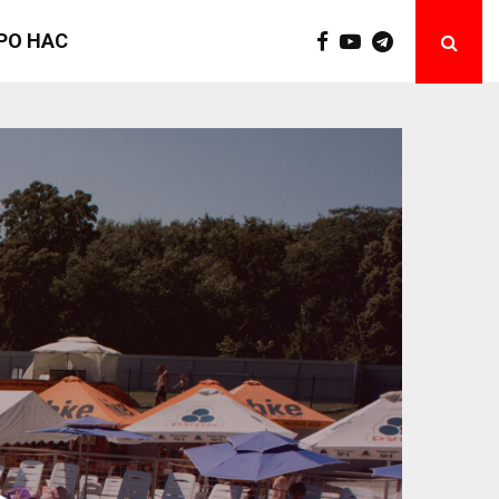
РО НАС