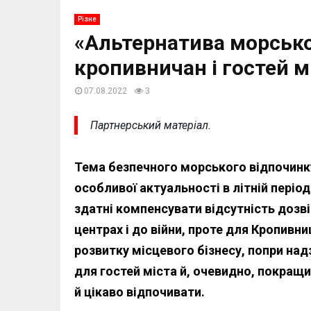
Різне
«Альтернатива морсько
кропивничан і гостей м
07.08.2022
3
Партнерський матеріал.
Тема безпечного морського відпочинку 
особливої актуальності в літній пері
здатні компенсувати відсутність дозв
центрах і до війни, проте для Кропивн
розвитку місцевого бізнесу, попри надз
для гостей міста й, очевидно, покращи
й цікаво відпочивати.