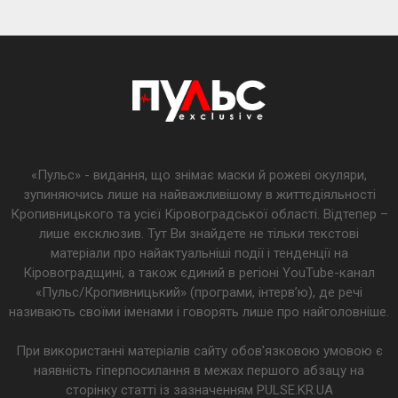
«Пульс» - видання, що знімає маски й рожеві окуляри,
зупиняючись лише на найважливішому в життєдіяльності
Кропивницького та усієї Кіровоградської області. Відтепер –
лише ексклюзив. Тут Ви знайдете не тільки текстові
матеріали про найактуальніші події і тенденції на
Кіровоградщині, а також єдиний в регіоні YouTube-канал
«Пульс/Кропивницький» (програми, інтерв’ю), де речі
називають своїми іменами і говорять лише про найголовніше.
При використанні матеріалів сайту обов'язковою умовою є
наявність гіперпосилання в межах першого абзацу на
сторінку статті із зазначенням PULSE.KR.UA