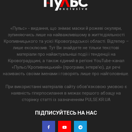
«Пульс» - видання, що знімає маски й рожеві окуляри,
зупиняючись лише на найважливішому в життєдіяльності
Кропивницького та усієї Кіровоградської області. Відтепер –
лише ексклюзив. Тут Ви знайдете не тільки текстові
матеріали про найактуальніші події і тенденції на
Кіровоградщині, а також єдиний в регіоні YouTube-канал
«Пульс/Кропивницький» (програми, інтерв’ю), де речі
називають своїми іменами і говорять лише про найголовніше.
При використанні матеріалів сайту обов'язковою умовою є
наявність гіперпосилання в межах першого абзацу на
сторінку статті із зазначенням PULSE.KR.UA
ПІДПИСУЙТЕСЬ НА НАС