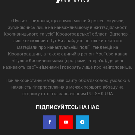
«Пульс» - видання, що знімає маски й рожеві окуляри,
зупиняючись лише на найважливішому в життєдіяльності
Кропивницького та усієї Кіровоградської області. Відтепер –
лише ексклюзив. Тут Ви знайдете не тільки текстові
матеріали про найактуальніші події і тенденції на
Кіровоградщині, а також єдиний в регіоні YouTube-канал
«Пульс/Кропивницький» (програми, інтерв’ю), де речі
називають своїми іменами і говорять лише про найголовніше.
При використанні матеріалів сайту обов'язковою умовою є
наявність гіперпосилання в межах першого абзацу на
сторінку статті із зазначенням PULSE.KR.UA
ПІДПИСУЙТЕСЬ НА НАС