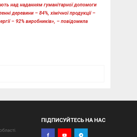
цюють над наданням гуманітарної допомоги
енні деревини – 84%, хімічної продукції –
ергії – 92% виробників», – повідомила
ПІДПИСУЙТЕСЬ НА НАС
області.