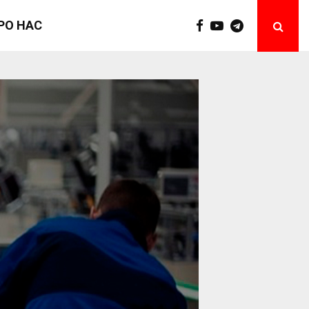
РО НАС