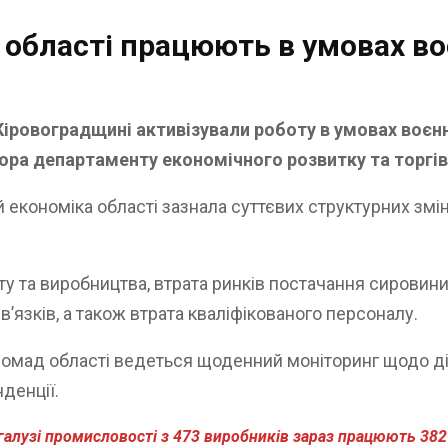
 області працюють в умовах во
іровоградщині активізували роботу в умовах воєнно
ора департаменту економічного розвитку та торгів
ій економіка області зазнала суттєвих структурних з
у та виробництва, втрата ринків постачання сировини 
в’язків, а також втрата кваліфікованого персоналу.
х громад області ведеться щоденний моніторинг щодо д
денції.
 галузі промисловості з 473 виробників зараз працюють 38