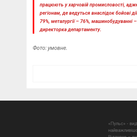
працюють у харчовій промисловості, адже
регіонам, де ведуться внаслідок бойові ді
79%, металургії – 76%, машинобудуванні –
директорка департаменту.
Фото: умовне.
«Пульс» - ви
найважливішо
Відтепер – ли