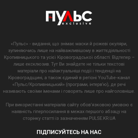
«Пульс» - видання, що знімає маски й рожеві окуляри,
зупиняючись лише на найважливішому в життєдіяльності
Кропивницького та усієї Кіровоградської області. Відтепер –
лише ексклюзив. Тут Ви знайдете не тільки текстові
матеріали про найактуальніші події і тенденції на
Кіровоградщині, а також єдиний в регіоні YouTube-канал
«Пульс/Кропивницький» (програми, інтерв’ю), де речі
називають своїми іменами і говорять лише про найголовніше.
При використанні матеріалів сайту обов'язковою умовою є
наявність гіперпосилання в межах першого абзацу на
сторінку статті із зазначенням PULSE.KR.UA
ПІДПИСУЙТЕСЬ НА НАС