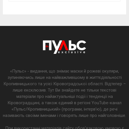
«Пульс» - видання, що знімає маски й рожеві окуляри,
зупиняючись лише на найважливішому в життєдіяльності
Кропивницького та усієї Кіровоградської області. Відтепер –
лише ексклюзив. Тут Ви знайдете не тільки текстові
матеріали про найактуальніші події і тенденції на
Кіровоградщині, а також єдиний в регіоні YouTube-канал
«Пульс/Кропивницький» (програми, інтерв’ю), де речі
називають своїми іменами і говорять лише про найголовніше.
При використанні матеріалів сайту обов'язковою умовою є