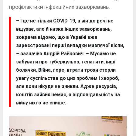
профілактики інфекційних захворювань.
– І це не тільки COVID-19, а він до речі не
вщухає, але й низка інших захворювань,
зокрема відомо, що в Україні вже
зареєстровані перші випадки мавпячої віспи,
– зазначив Андрій Райкович. – Мусимо не
забувати про туберкульоз, гепатити, інші
болячки. Війна, горе, втрати трохи стерли
увагу суспільства до цих проблем і хвороб,
але вони нікуди не зникли. Адже ресурсів,
коштів зайвих немає, а відповідальність на
війну ніхто не спише.