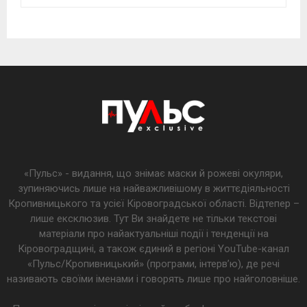
«Пульс» - видання, що знімає маски й рожеві окуляри,
зупиняючись лише на найважливішому в життєдіяльності
Кропивницького та усієї Кіровоградської області. Відтепер –
лише ексклюзив. Тут Ви знайдете не тільки текстові
матеріали про найактуальніші події і тенденції на
Кіровоградщині, а також єдиний в регіоні YouTube-канал
«Пульс/Кропивницький» (програми, інтерв’ю), де речі
називають своїми іменами і говорять лише про найголовніше.