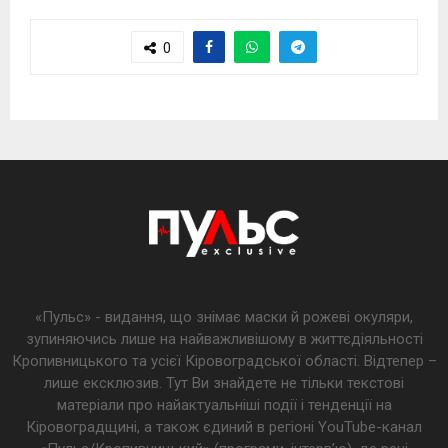
0
«Пульс» - видання, що знімає маски й рожеві окуляри,
зупиняючись лише на найважливішому в життєдіяльності
Кропивницького та усієї Кіровоградської області. Відтепер –
лише ексклюзив. Тут Ви знайдете не тільки текстові
матеріали про найактуальніші події і тенденції на
Кіровоградщині, а також єдиний в регіоні YouTube-канал