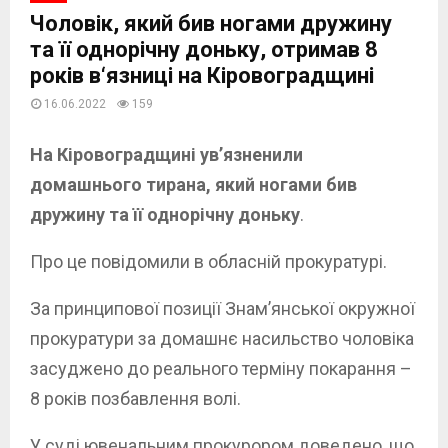
Чоловік, який бив ногами дружину
та її однорічну доньку, отримав 8
років в‘язниці на Кіровоградщині
16.06.2022
159
На Кіровоградщині ув’язненили
домашнього тирана, який ногами бив
дружину та її однорічну доньку
.
Про це повідомили в обласній прокуратурі.
За принципової позиції Знам’янської окружної
прокуратури за домашнє насильство чоловіка
засуджено до реального терміну покарання –
8 років позбавлення волі.
У суді ювенальним прокурором доведено, що