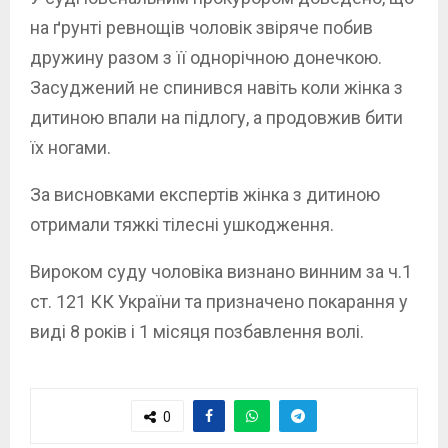
на ґрунті ревнощів чоловік звіряче побив
дружину разом з її однорічною донечкою.
Засуджений не спинився навіть коли жінка з
дитиною впали на підлогу, а продовжив бити
їх ногами.
За висновками експертів жінка з дитиною
отримали тяжкі тілесні ушкодження.
Вироком суду чоловіка визнано винним за ч.1
ст. 121 КК України та призначено покарання у
виді 8 років і 1 місяця позбавлення волі.
0