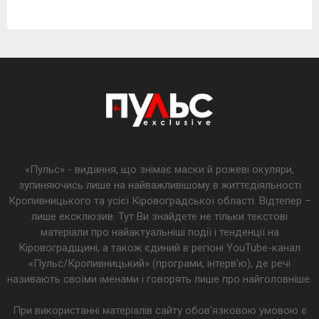
«Пульс» - видання, що знімає маски й рожеві окуляри,
зупиняючись лише на найважливішому в життєдіяльності
Кропивницького та усієї Кіровоградської області. Відтепер –
лише ексклюзив. Тут Ви знайдете не тільки текстові
матеріали про найактуальніші події і тенденції на
Кіровоградщині, а також єдиний в регіоні YouTube-канал
«Пульс/Кропивницький» (програми, інтерв’ю), де речі
називають своїми іменами і говорять лише про найголовніше.
При використанні матеріалів сайту обов'язковою умовою є