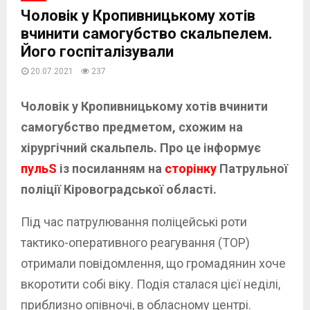
Чоловік у Кропивницькому хотів
вчинити самогубство скальпелем.
Його госпіталізували
20.07.2021
237
Чоловік у Кропивницькому хотів вчинити
самогубство предметом, схожим на
хірургічний скальпель. Про це інформує
пульS
із посиланням на
сторінку
Патрульної
поліції Кіровоградської області.
Під час патрулювання поліцейські роти
тактико-оперативного реагування (ТОР)
отримали повідомлення, що громадянин хоче
вкоротити собі віку. Подія сталася цієї неділі,
приблизно опівночі, в обласному центрі.