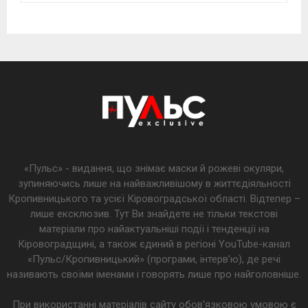
«Пульс» - видання, що знімає маски й рожеві окуляри,
зупиняючись лише на найважливішому в життєдіяльності
Кропивницького та усієї Кіровоградської області. Відтепер –
лише ексклюзив. Тут Ви знайдете не тільки текстові
матеріали про найактуальніші події і тенденції на
Кіровоградщині, а також єдиний в регіоні YouTube-канал
«Пульс/Кропивницький» (програми, інтерв’ю), де речі
називають своїми іменами і говорять лише про найголовніше.
При використанні матеріалів сайту обов'язковою умовою є