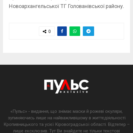
Новоархангельської ТГ Голованівської району.
0
«Пульс» - видання, що знімає маски й рожеві окуляри,
зупиняючись лише на найважливішому в життєдіяльності
Кропивницького та усієї Кіровоградської області. Відтепер –
лише ексклюзив. Тут Ви знайдете не тільки текстові