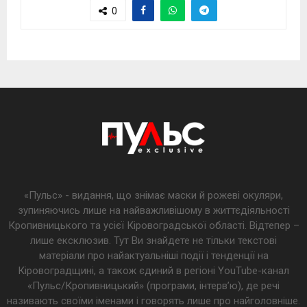
0
«Пульс» - видання, що знімає маски й рожеві окуляри,
зупиняючись лише на найважливішому в життєдіяльності
Кропивницького та усієї Кіровоградської області. Відтепер –
лише ексклюзив. Тут Ви знайдете не тільки текстові
матеріали про найактуальніші події і тенденції на
Кіровоградщині, а також єдиний в регіоні YouTube-канал
«Пульс/Кропивницький» (програми, інтерв’ю), де речі
називають своїми іменами і говорять лише про найголовніше.