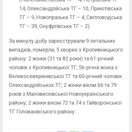
14, Олександрійська ТГ – 10, Приютівська
ТГ – 9, Новопразька ТГ – 4, Світловодська
ТГ – 39, Онуфріївська ТГ – 2).
За минулу добу зареєстрували 9 летальних
випадків, померли, 5 хворих з Кропивницького
району: 2 жінки (31 та 82 роки) та 61-річний
чоловік з Кропивницької ТГ, 56-річна жінка з
Великосеверинівської ТГ та 60-річний чоловік
Олександрійськох ТГ; 2 жінки віком 66 та 79
років з Маловисківської Новоукраїнського
району; 2 жінки віком 72 та 74 з Гайворонської
ТГ Голованівського району.