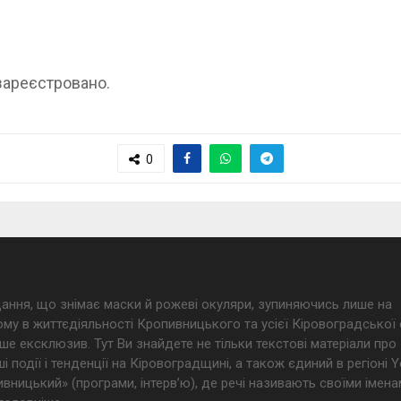
зареєстровано.
0
дання, що знімає маски й рожеві окуляри, зупиняючись лише на
му в життєдіяльності Кропивницького та усієї Кіровоградської 
ше ексклюзив. Тут Ви знайдете не тільки текстові матеріали про
і події і тенденції на Кіровоградщині, а також єдиний в регіоні
ницький» (програми, інтерв’ю), де речі називають своїми імена