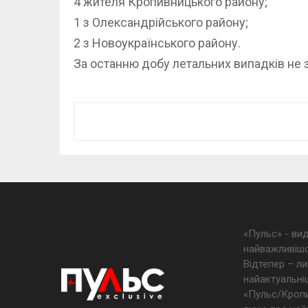
4 жителя Кропивницького району;
1 з Олександрійського району;
2 з Новоукраїнського району.
За останню добу летальних випадків не 
«Пульс» - ви
найважливішо
Відтепер – ли
найактуальніш
«Пульс/Кропив