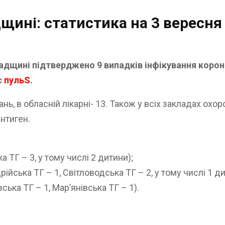
щині: статистика на 3 вересня
радщині підтверджено 9 випадків інфікування корон
є
пульS
.
ь, в обласній лікарні- 13. Також у всіх закладах охо
нтиген.
 ТГ – 3, у тому числі 2 дитини);
йська ТГ – 1, Світловодська ТГ – 2, у тому числі 1 ди
ька ТГ – 1, Мар’янівська ТГ – 1).