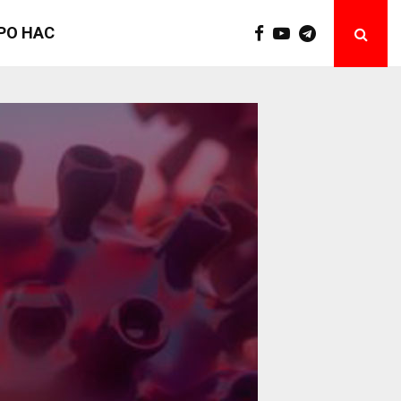
РО НАС