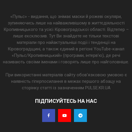
«Пульс» - видання, що знімає маски й рожеві окуляри,
зупиняючись лише на найважливішому в життєдіяльності
Кропивницького та усієї Кіровоградської області. Відтепер –
лише ексклюзив. Тут Ви знайдете не тільки текстові
матеріали про найактуальніші події і тенденції на
Кіровоградщині, а також єдиний в регіоні YouTube-канал
«Пульс/Кропивницький» (програми, інтерв’ю), де речі
називають своїми іменами і говорять лише про найголовніше.
При використанні матеріалів сайту обов'язковою умовою є
наявність гіперпосилання в межах першого абзацу на
сторінку статті із зазначенням PULSE.KR.UA
ПІДПИСУЙТЕСЬ НА НАС