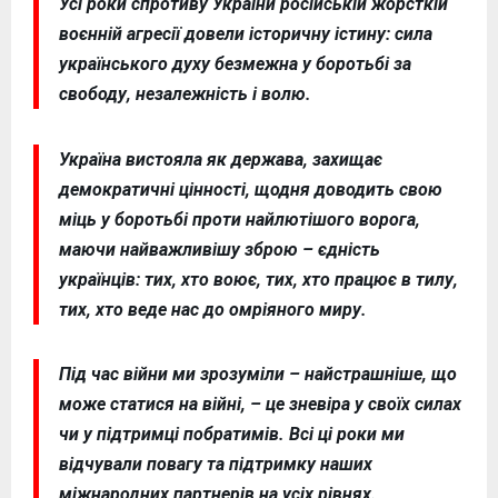
Усі роки спротиву України російській жорсткій
воєнній агресії довели історичну істину: сила
українського духу безмежна у боротьбі за
свободу, незалежність і волю.
Україна вистояла як держава, захищає
демократичні цінності, щодня доводить свою
міць у боротьбі проти найлютішого ворога,
маючи найважливішу зброю – єдність
українців: тих, хто воює, тих, хто працює в тилу,
тих, хто веде нас до омріяного миру.
Під час війни ми зрозуміли – найстрашніше, що
може статися на війні, – це зневіра у своїх силах
чи у підтримці побратимів.
Всі ці роки ми
відчували повагу та підтримку наших
міжнародних партнерів на усіх рівнях.