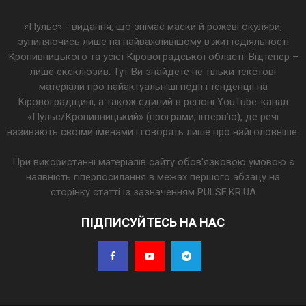
«Пульс» - видання, що знімає маски й рожеві окуляри,
зупиняючись лише на найважливішому в життєдіяльності
Кропивницького та усієї Кіровоградської області. Відтепер –
лише ексклюзив. Тут Ви знайдете не тільки текстові
матеріали про найактуальніші події і тенденції на
Кіровоградщині, а також єдиний в регіоні YouTube-канал
«Пульс/Кропивницький» (програми, інтерв’ю), де речі
називають своїми іменами і говорять лише про найголовніше.
При використанні матеріалів сайту обов'язковою умовою є
наявність гіперпосилання в межах першого абзацу на
сторінку статті із зазначенням PULSE.KR.UA
ПІДПИСУЙТЕСЬ НА НАС