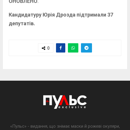
ОНОВЛЕНО
.
Кандидатуру Юрія Дрозда підтримали 37
депутатів.
0
«Пульс» - видання, що знімає маски й рожеві окуляри,