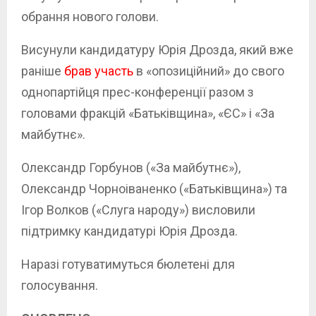
обрання нового голови.
Висунули кандидатуру Юрія Дрозда, який вже
раніше
брав участь
в «опозиційний» до свого
однопартійця прес-конференції разом з
головами фракцій «Батьківщина», «ЄС» і «За
майбутнє».
Олександр Горбунов («За майбутнє»),
Олександр Чорноіваненко («Батьківщина») та
Ігор Волков («Слуга народу») висловили
підтримку кандидатурі Юрія Дрозда.
Наразі готуватимуться бюлетені для
голосування.