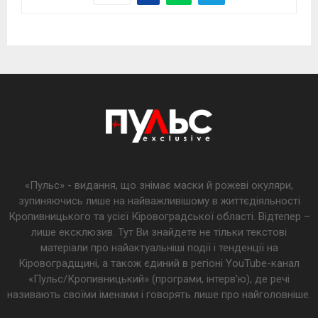
«Пульс» - видання, що знімає маски й рожеві окуляри,
зупиняючись лише на найважливішому в життєдіяльності
Кропивницького та усієї Кіровоградської області. Відтепер –
лише ексклюзив. Тут Ви знайдете не тільки текстові
матеріали про найактуальніші події і тенденції на
Кіровоградщині, а також єдиний в регіоні YouTube-канал
«Пульс/Кропивницький» (програми, інтерв’ю), де речі
називають своїми іменами і говорять лише про найголовніше.