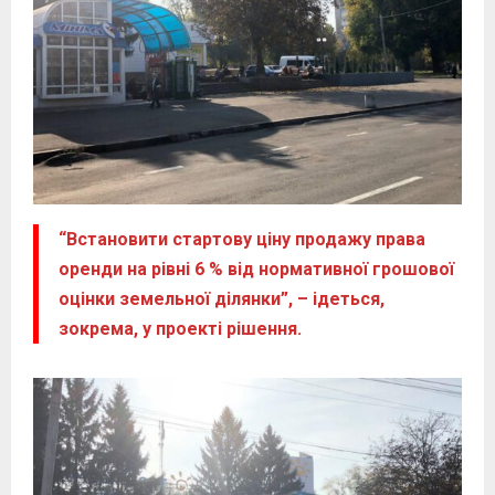
“Встановити стартову ціну продажу права
оренди на рівні 6 % від нормативної грошової
оцінки земельної ділянки”, – ідеться,
зокрема, у проекті рішення.