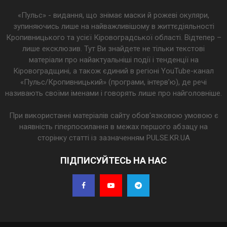
«Пульс» - видання, що знімає маски й рожеві окуляри,
зупиняючись лише на найважливішому в життєдіяльності
Кропивницького та усієї Кіровоградської області. Відтепер –
лише ексклюзив. Тут Ви знайдете не тільки текстові
матеріали про найактуальніші події і тенденції на
Кіровоградщині, а також єдиний в регіоні YouTube-канал
«Пульс/Кропивницький» (програми, інтерв’ю), де речі
називають своїми іменами і говорять лише про найголовніше.
При використанні матеріалів сайту обов'язковою умовою є
наявність гіперпосилання в межах першого абзацу на
сторінку статті із зазначенням PULSE.KR.UA
ПІДПИСУЙТЕСЬ НА НАС