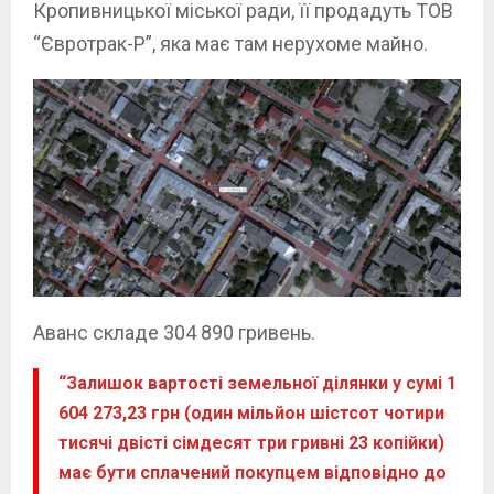
Кропивницької міської ради, її продадуть ТОВ
“Євротрак-Р”, яка має там нерухоме майно.
Аванс складе 304 890 гривень.
“Залишок вартості земельної ділянки у сумі 1
604 273,23 грн (один мільйон шістсот чотири
тисячі двісті сімдесят три гривні 23 копійки)
має бути сплачений покупцем відповідно до