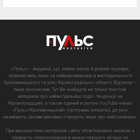
«Пульс» - видання, що знімає маски й рожеві окуляри,
зупиняючись лише на найважливішому в життєдіяльності
Кропивницького та усієї Кіровоградської області. Відтепер –
лише ексклюзив. Тут Ви знайдете не тільки текстові
матеріали про найактуальніші події і тенденції на
Кіровоградщині, а також єдиний в регіоні YouTube-канал
«Пульс/Кропивницький» (програми, інтерв’ю), де речі
називають своїми іменами і говорять лише про найголовніше.
При використанні матеріалів сайту обов'язковою умовою є
наявність гіперпосилання в межах першого абзацу на