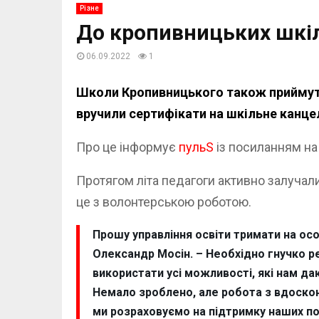
Різне
До кропивницьких шкіл
06.09.2022
1
Школи Кропивницького також приймуть 
вручили сертифікати на шкільне канце
Про це інформує
пульS
із посиланням н
Протягом літа педагоги активно залучали 
це з волонтерською роботою.
Прошу управління освіти тримати на ос
Олександр Мосін. – Необхідно гнучко ре
використати усі можливості, які нам да
Немало зроблено, але робота з вдоскона
ми розраховуємо на підтримку наших по