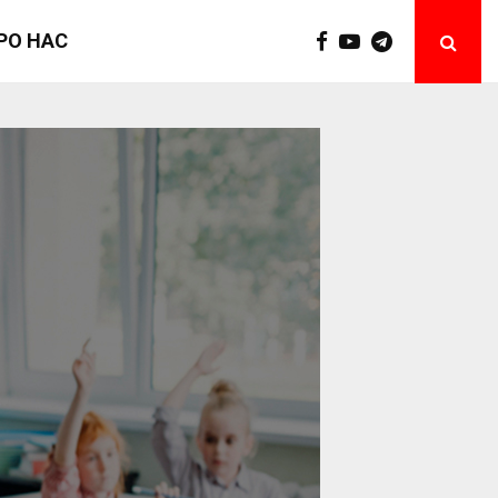
РО НАС