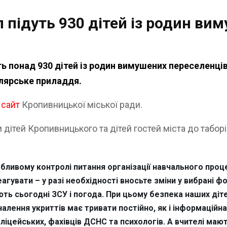
 підуть 930 дітей із родин ви
понад 930 дітей із родин вимушених переселенців.
лярське приладдя.
а
сайт
Кропивницької міської ради.
дітей Кропивницького та дітей гостей міста до таборів
обливому контролі питання організації навчального проц
агувати – у разі необхідності вносьте зміни у вибрані
ють сьогодні ЗСУ і погода. При цьому безпека наших діт
лення укриттів має тривати постійно, як і інформаційна 
ліцейських, фахівців ДСНС та психологів. А вчителі маю