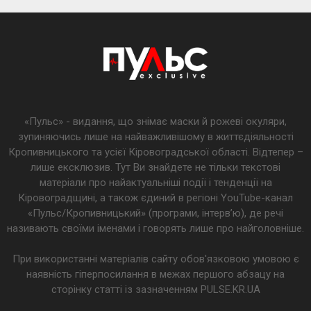
«Пульс» - видання, що знімає маски й рожеві окуляри,
зупиняючись лише на найважливішому в життєдіяльності
Кропивницького та усієї Кіровоградської області. Відтепер –
лише ексклюзив. Тут Ви знайдете не тільки текстові
матеріали про найактуальніші події і тенденції на
Кіровоградщині, а також єдиний в регіоні YouTube-канал
«Пульс/Кропивницький» (програми, інтерв’ю), де речі
називають своїми іменами і говорять лише про найголовніше.
При використанні матеріалів сайту обов'язковою умовою є
наявність гіперпосилання в межах першого абзацу на
сторінку статті із зазначенням PULSE.KR.UA