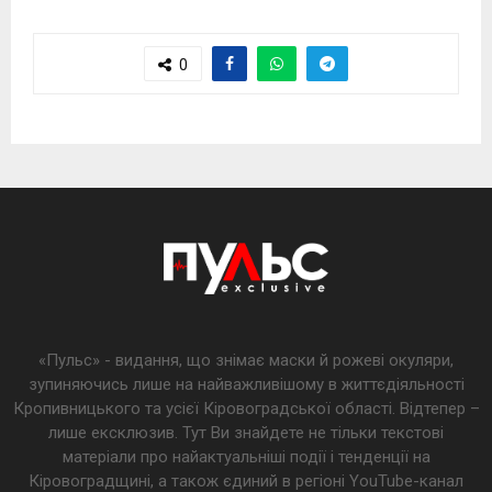
0
«Пульс» - видання, що знімає маски й рожеві окуляри,
зупиняючись лише на найважливішому в життєдіяльності
Кропивницького та усієї Кіровоградської області. Відтепер –
лише ексклюзив. Тут Ви знайдете не тільки текстові
матеріали про найактуальніші події і тенденції на
Кіровоградщині, а також єдиний в регіоні YouTube-канал