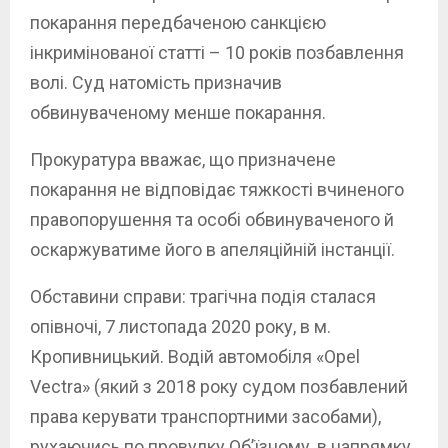
покарання передбаченою санкцією
інкримінованої статті – 10 років позбавлення
волі. Суд натомість призначив
обвинуваченому менше покарання.
Прокуратура вважає, що призначене
покарання не відповідає тяжкості вчиненого
правопорушення та особі обвинуваченого й
оскаржуватиме його в апеляційній інстанції.
Обставини справи: трагічна подія сталася
опівночі, 7 листопада 2020 року, в м.
Кропивницький. Водій автомобіля «Opel
Vectra» (який з 2018 року судом позбавлений
права керувати транспортними засобами),
рухаючись по провулку Об’їзному, в напрямку