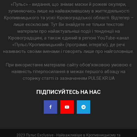
«Пульс» - видання, що знімає маски й рожеві окуляри,
зупиняючись лише на найважливішому в життєдіяльності
Кропивницького та усієї Кіровоградської області. Відтепер –
лише ексклюзив. Тут Ви знайдете не тільки текстові
матеріали про найактуальніші події і тенденції на
Кіровоградщині, а також єдиний в регіоні YouTube-канал
«Пульс/Кропивницький» (програми, інтерв’ю), де речі
називають своїми іменами і говорять лише про найголовніше.
При використанні матеріалів сайту обов'язковою умовою є
наявність гіперпосилання в межах першого абзацу на
сторінку статті із зазначенням PULSE.KR.UA
ПІДПИСУЙТЕСЬ НА НАС
2023 Пульс Exclusive - Найважливіше в Кропивницькому та