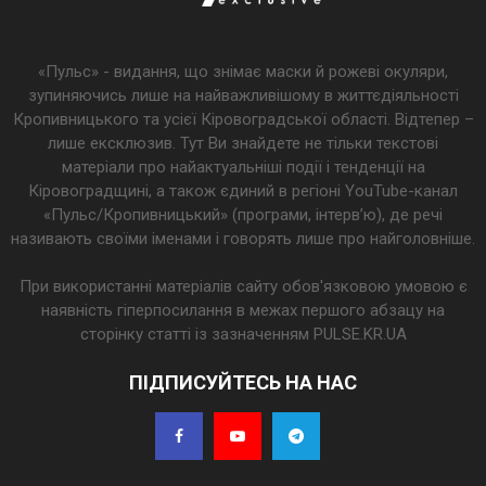
«Пульс» - видання, що знімає маски й рожеві окуляри,
зупиняючись лише на найважливішому в життєдіяльності
Кропивницького та усієї Кіровоградської області. Відтепер –
лише ексклюзив. Тут Ви знайдете не тільки текстові
матеріали про найактуальніші події і тенденції на
Кіровоградщині, а також єдиний в регіоні YouTube-канал
«Пульс/Кропивницький» (програми, інтерв’ю), де речі
називають своїми іменами і говорять лише про найголовніше.
При використанні матеріалів сайту обов'язковою умовою є
наявність гіперпосилання в межах першого абзацу на
сторінку статті із зазначенням PULSE.KR.UA
ПІДПИСУЙТЕСЬ НА НАС