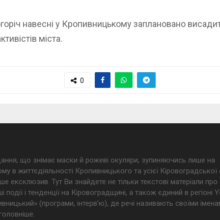
горіч навесні у Кропивницькому заплановано висадит
тивістів міста.
0
дання, що знімає маски й рожеві окуляри, зупиняючись лише на
му в життєдіяльності Кропивницького та усієї Кіровоградської 
ше ексклюзив. Тут Ви знайдете не тільки текстові матеріали про
і події і тенденції на Кіровоградщині, а також єдиний в регіоні
ницький» (програми, інтерв’ю), де речі називають своїми імена
головніше.