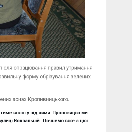
ле після опрацювання правил утримання
правильну форму обрізування зелених
елених зонах Кропивницького.
тиме вологу під ними. Пропозицію ми
улиці Вокзальній . Почнемо вже з цієї