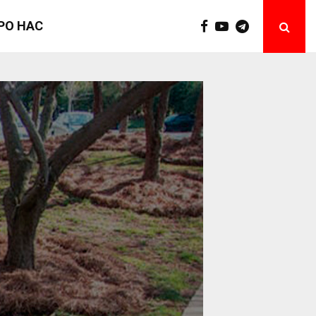
РО НАС