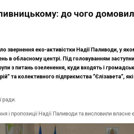
пивницькому: до чого домовил
ло звернення еко-активістки Надії Паливоди, у як
нь в обласному центрі. Під головуванням заступн
рупи з питань озеленення, куди входять і громадськ
ій” та колективного підприємства “Єлізавета”, як
ї ради.
я і пропозиції Надії Паливоди та висловили власне є 