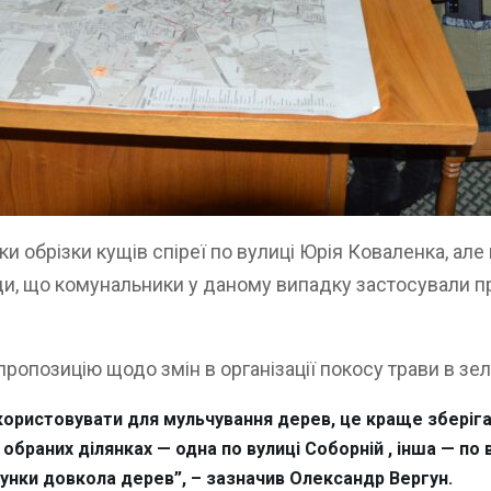
іки обрізки кущів спіреї по вулиці Юрія Коваленка, а
оди, що комунальники у даному випадку застосували 
 пропозицію щодо змін в організації покосу трави в з
ористовувати для мульчування дерев, це краще зберіга
раних ділянках — одна по вулиці Соборній , інша — по в
унки довкола дерев”, – зазначив Олександр Вергун.