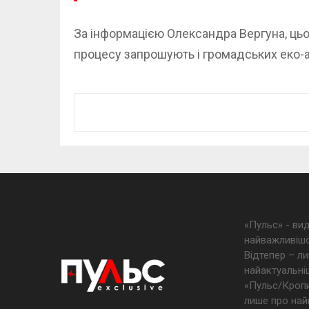
За інформацією Олександра Вергуна, цьо
процесу запрошують і громадських еко-ак
«Пульс» - ви
найважливішо
Відтепер – ли
найактуальніш
«Пульс/Кропив
лише про най