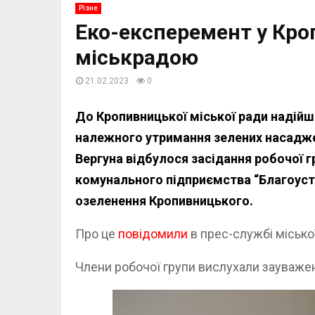
Різне
Еко-експеремент у Кро
міськрадою
21.02.2023
0
До Кропивницької міської ради надійш
належного утримання зелених насадже
Вергуна відбулося засідання робочої г
комунального підприємства “Благоустр
озеленення Кропивницького.
Про це
повідомили
в прес-службі місько
Члени робочої групи вислухали зауваженн