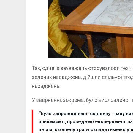
Так, одне із зауважень стосувалося техн
зелених насаджень, дійшли спільної зг
насаджень.
У зверненні, зокрема, було висловлено і
“Було запропоновано скошену траву вик
приймаємо, проведемо експеримент на об
весни, скошену траву складатимемо у л