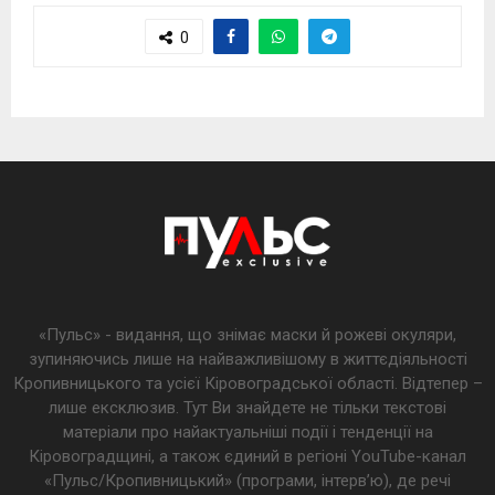
0
«Пульс» - видання, що знімає маски й рожеві окуляри,
зупиняючись лише на найважливішому в життєдіяльності
Кропивницького та усієї Кіровоградської області. Відтепер –
лише ексклюзив. Тут Ви знайдете не тільки текстові
матеріали про найактуальніші події і тенденції на
Кіровоградщині, а також єдиний в регіоні YouTube-канал
«Пульс/Кропивницький» (програми, інтерв’ю), де речі