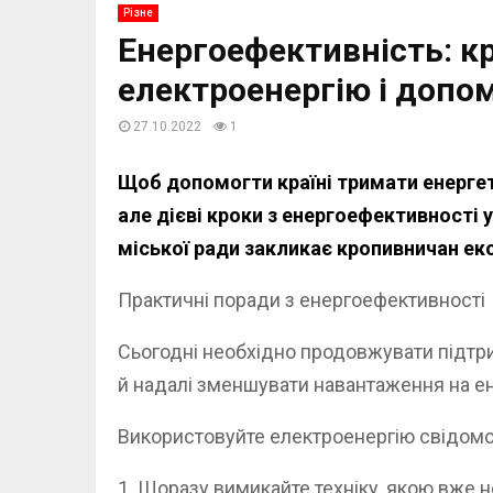
Різне
Енергоефективність: 
електроенергію і допом
27.10.2022
1
Щоб допомогти країні тримати енергет
але дієві кроки з енергоефективності
міської ради закликає кропивничан ек
Практичні поради з енергоефективності
Сьогодні необхідно продовжувати підтр
й надалі зменшувати навантаження на ен
Використовуйте електроенергію свідомо
1. Щоразу вимикайте техніку, якою вже н