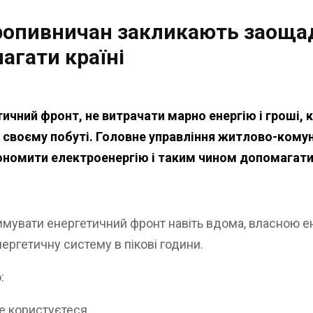
кропивничан закликають заощ
агати країні
ичний фронт, не витрачати марно енергію і гроші, 
 у своєму побуті. Головне управління житлово-ком
ономити електроенергію і таким чином допомагати 
имувати енергетичний фронт навіть вдома, власною
ергетичну систему в пікові години.
:
е користуєтеся.