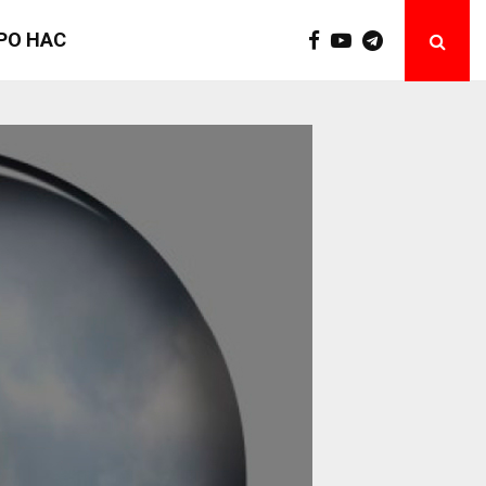
РО НАС