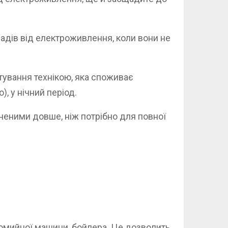
дів від електроживлення, коли вони не
тування технікою, яка споживає
, у нічний період.
кненими довше, ніж потрібно для повної
домийної машини, бойлера. Це дозволить