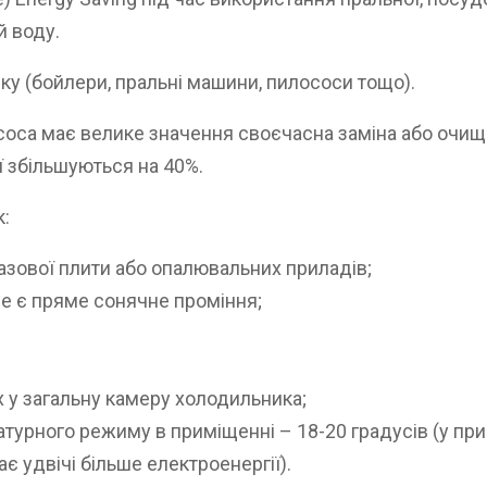
й воду.
ку (бойлери, пральні машини, пилососи тощо).
оса має велике значення своєчасна заміна або очище
 збільшуються на 40%.
к:
азової плити або опалювальних приладів;
е є пряме сонячне проміння;
 у загальну камеру холодильника;
урного режиму в приміщенні – 18-20 градусів (у при
є удвічі більше електроенергії).