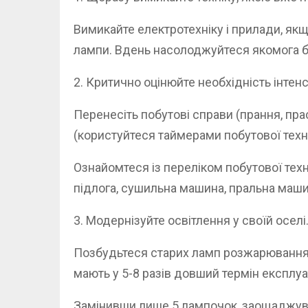
Вимикайте електротехніку і прилади, якщ
лампи. Вдень насолоджуйтеся якомога бі
2. Критично оцінюйте необхідність інтенс
Перенесіть побутові справи (прання, прасу
(користуйтеся таймерами побутової техні
Ознайомтеся із переліком побутової тех
підлога, сушильна машина, пральна маши
3. Модернізуйте освітлення у своїй оселі
Позбудьтеся старих ламп розжарювання і 
мають у 5-8 разів довший термін експлуа
Замінивши лише 5 лампочок, заощаджуват