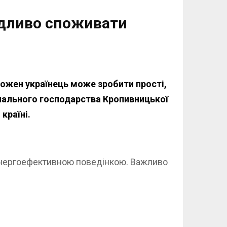
адливо споживати
кожен українець може зробити прості,
унального господарства Кропивницької
країні.
 енергоефективною поведінкою. Важливо