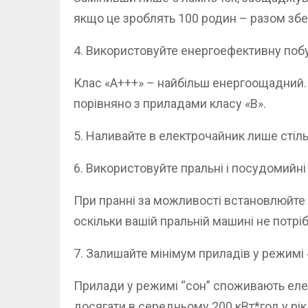
якщо це зроблять 100 родин – разом збе
4. Використовуйте енергоефективну побу
Клас «А+++» – найбільш енергоощадний. 
порівняно з приладами класу «В».
5. Наливайте в електрочайник лише стіль
6. Використовуйте пральні і посудомийн
При пранні за можливості встановлюйте
оскільки вашій пральній машині не потр
7. Залишайте мінімум приладів у режимі 
Прилади у режимі “сон” споживають еле
досягати в середньому 200 кВт*год у рік