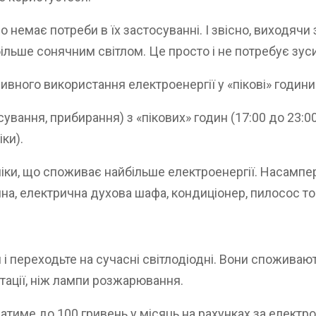
о немає потреби в їх застосуванні. І звісно, виходячи
льше сонячним світлом. Це просто і не потребує зуси
ивного використання електроенергії у «пікові» години
вання, прибирання) з «пікових» годин (17:00 до 23:00)
ки).
ніки, що споживає найбільше електроенергії. Насампер
на, електрична духова шафа, кондиціонер, пилосос т
.
переходьте на сучасні світлодіодні. Вони споживають
тації, ніж лампи розжарювання.
име до 100 гривень у місяць на рахунках за електрое