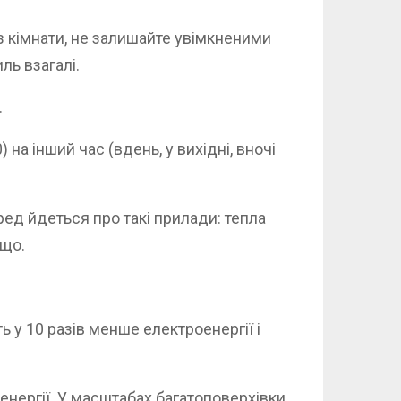
 з кімнати, не залишайте увімкненими
ль взагалі.
.
 на інший час (вдень, у вихідні, вночі
ед йдеться про такі прилади: тепла
ощо.
 у 10 разів менше електроенергії і
нергії. У масштабах багатоповерхівки,