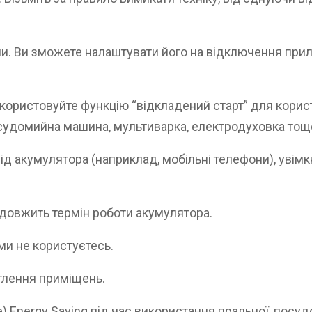
 Ви зможете налаштувати його на відключення прила
користовуйте функцію “відкладений старт” для корис
судомийна машина, мультиварка, електродуховка тощо)
ід акумулятора (наприклад, мобільні телефони), увім
одовжить термін роботи акумулятора.
ими не користуєтесь.
тлення приміщень.
) Energy Saving під час використання пральної, посу