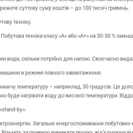
режете суттєву суму коштів – до 100 тисяч гривень.
тову техніку.
Побутова техніка класу «А» або «А+» на 30-50 % змен
ки води, скільки потрібно для напою. Своєчасно вида
і машини в режимі повного завантаження.
 нижчу температуру – наприклад, 30 градусів. Це до
ібно буде нагрівати воду до високої температури. Від
«stand-by».
ктроенергію. Загальне енергоспоживання побутових 
. Візьміть за правило вимикати техніку, від’єднуючи 