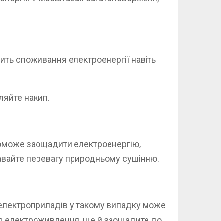
шить споживання електроенергії навіть
ляйте накип.
поможе заощадити електроенергію,
давайте перевагу природньому сушінню.
електроприладів у такому випадку може
від електроживлення, ще й заощадите до