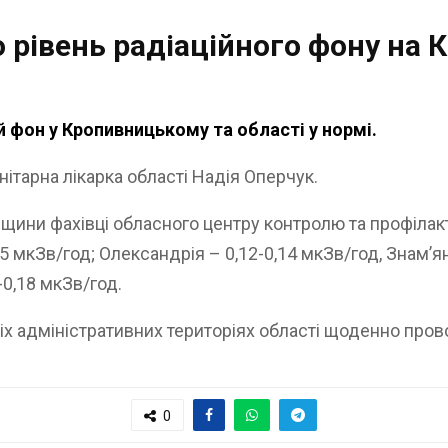
 рівень радіаційного фону на 
 фон у Кропивницькому та області у нормі.
ітарна лікарка області Надія Оперчук.
дщини фахівці обласного центру контролю та профіла
5 мкЗв/год; Олександрія – 0,12-0,14 мкЗв/год, Знам’я
3-0,18 мкЗв/год.
х адміністративних територіях області щоденно прово
0