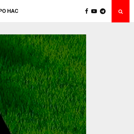
РО НАС