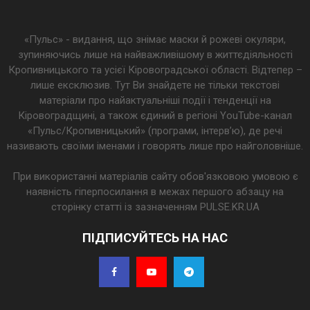
«Пульс» - видання, що знімає маски й рожеві окуляри,
зупиняючись лише на найважливішому в життєдіяльності
Кропивницького та усієї Кіровоградської області. Відтепер –
лише ексклюзив. Тут Ви знайдете не тільки текстові
матеріали про найактуальніші події і тенденції на
Кіровоградщині, а також єдиний в регіоні YouTube-канал
«Пульс/Кропивницький» (програми, інтерв’ю), де речі
називають своїми іменами і говорять лише про найголовніше.
При використанні матеріалів сайту обов'язковою умовою є
наявність гіперпосилання в межах першого абзацу на
сторінку статті із зазначенням PULSE.KR.UA
ПІДПИСУЙТЕСЬ НА НАС