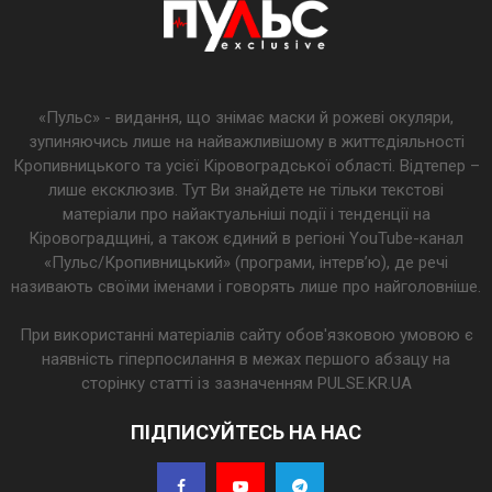
«Пульс» - видання, що знімає маски й рожеві окуляри,
зупиняючись лише на найважливішому в життєдіяльності
Кропивницького та усієї Кіровоградської області. Відтепер –
лише ексклюзив. Тут Ви знайдете не тільки текстові
матеріали про найактуальніші події і тенденції на
Кіровоградщині, а також єдиний в регіоні YouTube-канал
«Пульс/Кропивницький» (програми, інтерв’ю), де речі
називають своїми іменами і говорять лише про найголовніше.
При використанні матеріалів сайту обов'язковою умовою є
наявність гіперпосилання в межах першого абзацу на
сторінку статті із зазначенням PULSE.KR.UA
ПІДПИСУЙТЕСЬ НА НАС