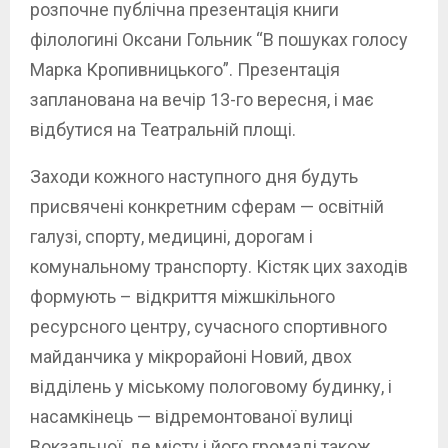
розпочне публічна презентація книги
філологині Оксани Гольник “В пошуках голосу
Марка Кропивницького”. Презентація
запланована на вечір 13-го вересня, і має
відбутися на Театральній площі.
Заходи кожного наступного дня будуть
присвячені конкретним сферам — освітній
галузі, спорту, медицині, дорогам і
комунальному транспорту. Кістяк цих заходів
формують – відкриття міжшкільного
ресурсного центру, сучасного спортивного
майданчика у мікрорайоні Новий, двох
відділень у міському пологовому будинку, і
насамкінець — відремонтованої вулиці
Вокзальної, де місту і його громаді також