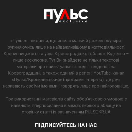
«Пульс» - видання, що знімає маски й рожеві окуляри,
зупиняючись лише на найважливішому в життєдіяльності
Кропивницького та усієї Кіровоградської області. Відтепер –
лише ексклюзив. Тут Ви знайдете не тільки текстові
матеріали про найактуальніші події і тенденції на
Кіровоградщині, а також єдиний в регіоні YouTube-канал
«Пульс/Кропивницький» (програми, інтерв’ю), де речі
називають своїми іменами і говорять лише про найголовніше.
При використанні матеріалів сайту обов'язковою умовою є
наявність гіперпосилання в межах першого абзацу на
сторінку статті із зазначенням PULSE.KR.UA
ПІДПИСУЙТЕСЬ НА НАС