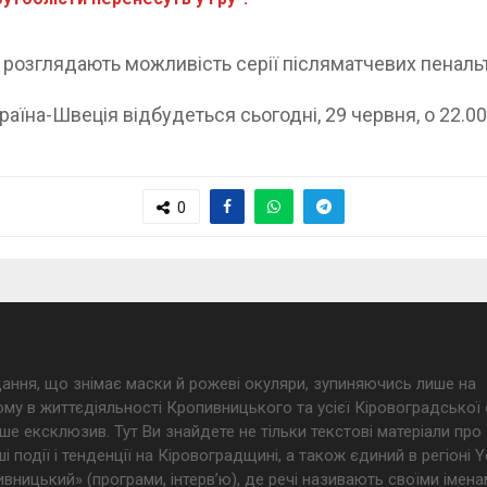
ій розглядають можливість серії післяматчевих пенальт
їна-Швеція відбудеться сьогодні, 29 червня, о 22.00
0
дання, що знімає маски й рожеві окуляри, зупиняючись лише на
му в життєдіяльності Кропивницького та усієї Кіровоградської 
ше ексклюзив. Тут Ви знайдете не тільки текстові матеріали про
і події і тенденції на Кіровоградщині, а також єдиний в регіоні
ницький» (програми, інтерв’ю), де речі називають своїми імена