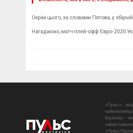
Окрім цього, за словами Пятова, у збірн
Нагадаємо, матч плей-офф Євро-2020 Укра
«Пульс» - ви
найважливішо
Відтепер – ли
найактуальніш
«Пульс/Кропив