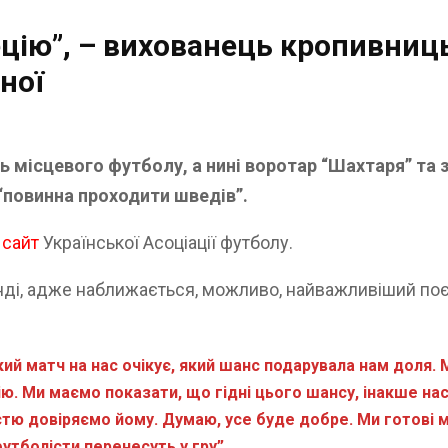
ію”, – вихованець кропивниц
ної
ь місцевого футболу, а нині воротар “Шахтаря” та з
“повинна проходити шведів”.
а
сайт
Української Асоціації футболу.
анді, адже наближається, можливо, найважливіший поєд
ий матч на нас очікує, який шанс подарувала нам доля.
ю. Ми маємо показати, що гідні цього шансу, інакше н
тю довіряємо йому. Думаю, усе буде добре. Ми готові м
футболісти перенесуть у гру”.