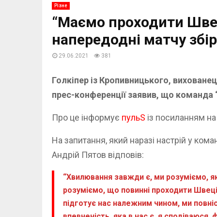
Різне
“Маємо проходити Швец
напередодні матчу збір
29.06.2021
381
Голкіпер із Кропивницького, вихованец
прес-конференції заявив, що команда 
Про це інформує
пульS
із посиланням н
На запитання, який наразі настрій у ком
Андрій Пятов відповів:
“Хвилювання завжди є, ми розуміємо, як
розуміємо, що повинні проходити Швеці
підготує нас належним чином, ми повніс
впевненість, яка в нас є, я сподіваюся, 