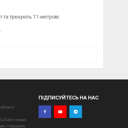
і та тренують 11-метрові.
.
ПІДПИСУЙТЕСЬ НА НАС
області.
 YouTube-канал
ми і говорять