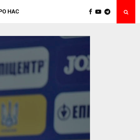
РО НАС