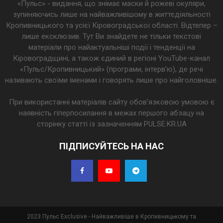
«Пульс» - видання, що знімає маски й рожеві окуляри,
зупиняючись лише на найважливішому в життєдіяльності
Кропивницького та усієї Кіровоградської області. Відтепер –
лише ексклюзив. Тут Ви знайдете не тільки текстові
матеріали про найактуальніші події і тенденції на
Кіровоградщині, а також єдиний в регіоні YouTube-канал
«Пульс/Кропивницький» (програми, інтерв’ю), де речі
називають своїми іменами і говорять лише про найголовніше.
При використанні матеріалів сайту обов'язковою умовою є
наявність гіперпосилання в межах першого абзацу на
сторінку статті із зазначенням PULSE.KR.UA
ПІДПИСУЙТЕСЬ НА НАС
2023 Пульс Exclusive - Найважливіше в Кропивницькому та