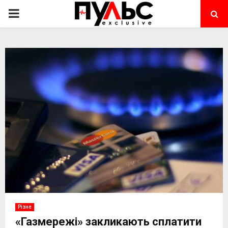
PRIMARY
MENU
Різне
«Газмережі» закликають сплатити