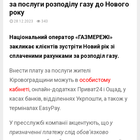
за послуги розподілу газу до Нового
року
28.12.2023
343
Національний оператор «ГАЗМЕРЕЖІ»
закликає клієнтів зустріти Новий рік зі
сплаченими рахунками за розподіл газу.
Внести плату за послуги жителі
Кіровоградщини можуть в
особистому
кабінеті
, онлайн-додатках Приват24 і Ощад, у
касах банків, відділеннях Укрпошти, а також у
терміналах EasyPay.
У пресслужбі компанії акцентують, що
у
призначенні платежу слід об
ов’язково