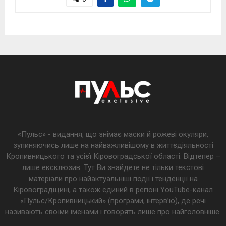
«Пульс» - видання, що знімає маски й рожеві окуляри,
зупиняючись лише на найважливішому в життєдіяльності
Кропивницького та усієї Кіровоградської області. Відтепер –
лише ексклюзив. Тут Ви знайдете не тільки текстові
матеріали про найактуальніші події і тенденції на
Кіровоградщині, а також єдиний в регіоні YouTube-канал
«Пульс/Кропивницький» (програми, інтерв’ю), де речі
називають своїми іменами і говорять лише про найголовніше.