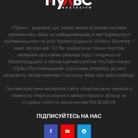
«Пульс» - видання, що знімає маски й рожеві окуляри,
зупиняючись лише на найважливішому в життєдіяльності
Кропивницького та усієї Кіровоградської області. Відтепер –
лише ексклюзив. Тут Ви знайдете не тільки текстові
матеріали про найактуальніші події і тенденції на
Кіровоградщині, а також єдиний в регіоні YouTube-канал
«Пульс/Кропивницький» (програми, інтерв’ю), де речі
називають своїми іменами і говорять лише про найголовніше.
При використанні матеріалів сайту обов'язковою умовою є
наявність гіперпосилання в межах першого абзацу на
сторінку статті із зазначенням PULSE.KR.UA
ПІДПИСУЙТЕСЬ НА НАС