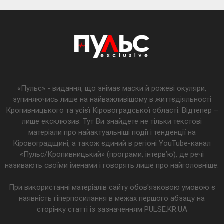
«Пульс» - видання, що знімає маски й рожеві окуляри,
зупиняючись лише на найважливішому в життєдіяльності
Кропивницького та усієї Кіровоградської області. Відтепер –
лише ексклюзив. Тут Ви знайдете не тільки текстові
матеріали про найактуальніші події і тенденції на
Кіровоградщині, а також єдиний в регіоні YouTube-канал
«Пульс/Кропивницький» (програми, інтерв’ю), де речі
називають своїми іменами і говорять лише про найголовніше.
При використанні матеріалів сайту обов'язковою умовою є
наявність гіперпосилання в межах першого абзацу на
сторінку статті із зазначенням PULSE.KR.UA