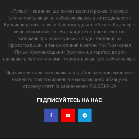
«Пульс» - видання, що знімає маски й рожеві окуляри,
зупиняючись лише на найважливішому в життєдіяльності
Кропивницького та усієї Кіровоградської області. Відтепер –
лише ексклюзив. Тут Ви знайдете не тільки текстові
матеріали про найактуальніші події і тенденції на
Кіровоградщині, а також єдиний в регіоні YouTube-канал
«Пульс/Кропивницький» (програми, інтерв’ю), де речі
називають своїми іменами і говорять лише про найголовніше.
При використанні матеріалів сайту обов'язковою умовою є
наявність гіперпосилання в межах першого абзацу на
сторінку статті із зазначенням PULSE.KR.UA
ПІДПИСУЙТЕСЬ НА НАС