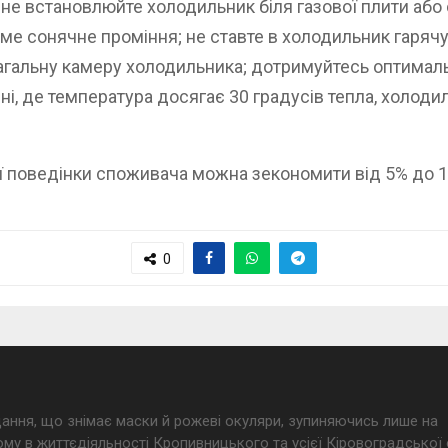
не встановлюйте холодильник біля газової плити або
ме сонячне проміння; не ставте в холодильник гарячу
загальну камеру холодильника; дотримуйтесь оптимал
ні, де температура досягає 30 градусів тепла, холоди
ї поведінки споживача можна зекономити від 5% до 
0
дання, що знімає маски й рожеві окуляри, зупиняючись лише на
му в життєдіяльності Кропивницького та усієї Кіровоградської 