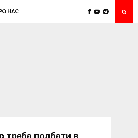
РО НАС
о треба подбати в