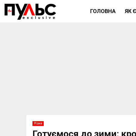
ГОЛОВНА
ЯК 
Різне
Готуємося до зими: кр