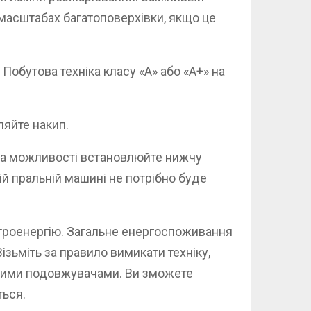
 масштабах багатоповерхівки, якщо це
обутова техніка класу «А» або «А+» на
ляйте накип.
 за можливості встановлюйте нижчу
й пральній машині не потрібно буде
ктроенергію. Загальне енергоспоживання
зьміть за правило вимикати техніку,
мними подовжувачами. Ви зможете
ться.