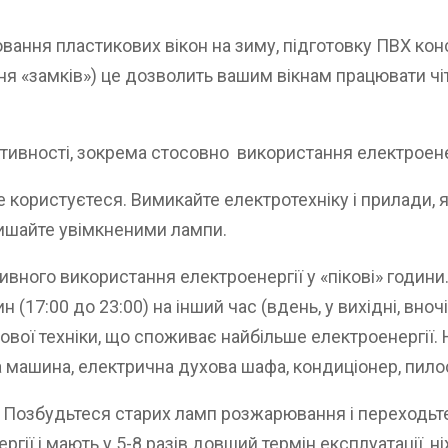
вання пластикових вікон на зиму, підготовку ПВХ кон
ня «замків») це дозволить вашим вікнам працювати чі
ивності, зокрема стосовно використання електроенерг
е користуєтеся. Вимикайте електротехніку і прилади,
лишайте увімкненими лампи.
ивного використання електроенергії у «пікові» години
н (17:00 до 23:00) на інший час (вдень, у вихідні, вн
тової техніки, що споживає найбільше електроенергії.
а машина, електрична духова шафа, кондиціонер, пило
. Позбудьтеся старих ламп розжарювання і переходьте 
гії і мають у 5-8 разів довший термін експлуатації,