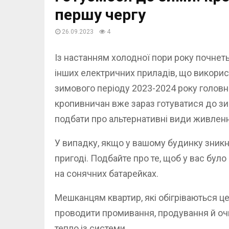
першу чергу
26.09.2023
4
Із настанням холодної пори року почнеть
інших електричних приладів, що викорис
зимового періоду 2023-2024 року голов
кропивничан вже зараз готуватися до зи
подбати про альтернативні види живлен
У випадку, якщо у вашому будинку зникне 
пригоді. Подбайте про те, щоб у вас бул
на сонячних батарейках.
Мешканцям квартир, які обігріваються 
проводити промивання, продування й очи
тепло із системи.