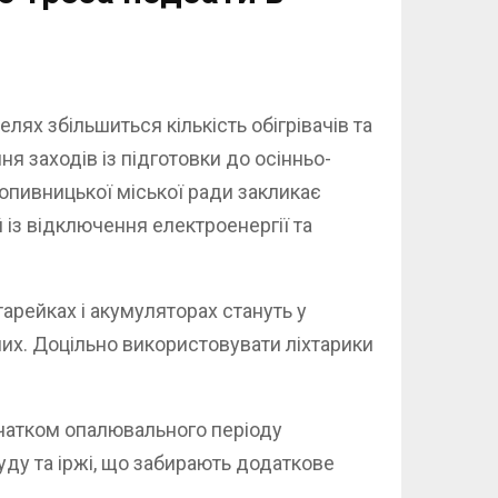
ях збільшиться кількість обігрівачів та
 заходів із підготовки до осінньо-
опивницької міської ради закликає
 із відключення електроенергії та
тарейках і акумуляторах стануть у
них. Доцільно використовувати ліхтарики
чатком опалювального періоду
ду та іржі, що забирають додаткове