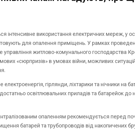
ся інтенсивне використання електричних мереж, у осел
товують для опалення приміщень. У рамках проведення
не управління житлово-комунального господарства Кр
мових «сюрпризів» в умовах війни, можливих ситуацій
ня.
електроенергія, гірлянди, ліхтарики та нічники на ба
о достатньо освітлювальних приладів та батарейок до 
централізованим опаленням рекомендується перед по
щення батарей та трубопроводів від накопичених бру