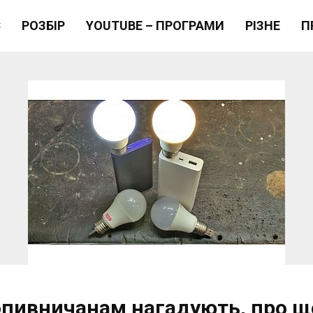
Є
РОЗБІР
YOUTUBE – ПРОГРАМИ
РІЗНЕ
П
опивничанам нагадують, про щ