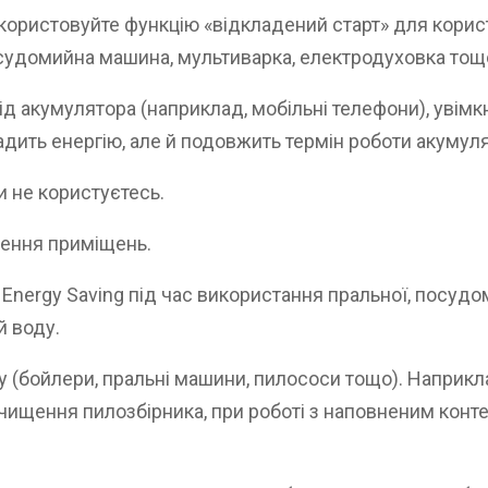
ористовуйте функцію «відкладений старт» для корист
судомийна машина, мультиварка, електродуховка тощо)
д акумулятора (наприклад, мобільні телефони), увімк
адить енергію, але й подовжить термін роботи акумул
и не користуєтесь.
лення приміщень.
Energy Saving під час використання пральної, посуд
й воду.
у (бойлери, пральні машини, пилососи тощо). Наприк
чищення пилозбірника, при роботі з наповненим конте