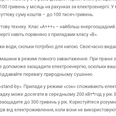
 гривень у місяць на рахунках за електроенергії. У
уттєву суму коштів – до 100 тисяч гривень.
ову техніку. Клас «А+++» – найбільш енергоощадний. П
гії навіть порівняно з приладами класу «В».
ки води, скільки потрібно для напою. Своєчасно вида
і машини в режимі повного завантаження. При пранні
Це допоможе заощадити електроенергію, оскільки ваші
 Віддавайте перевагу природньому сушінню.
 «stand-by». Прилади у режимі «сон» споживають еле
дку може досягати в середньому 200 кВт*год у рік. Ві
 заощадите до 300 гривень у рік. Користуйтеся розу
дів від електроживлення, коли вони не використовую