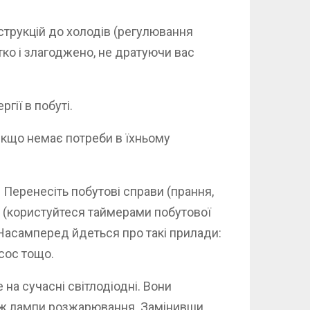
струкцій до холодів (регулювання
тко і злагоджено, не дратуючи вас
ії в побуті.
 якщо немає потреби в їхньому
. Перенесіть побутові справи (прання,
очі (користуйтеся таймерами побутової
 Насамперед йдеться про такі прилади:
сос тощо.
на сучасні світлодіодні. Вони
 ніж лампи розжарювання. Замінивши