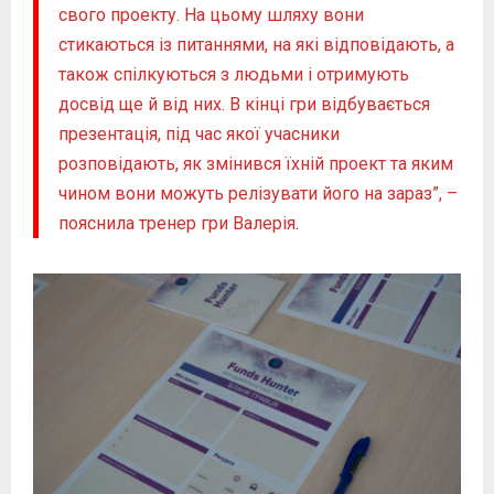
свого проекту. На цьому шляху вони
стикаються із питаннями, на які відповідають, а
також спілкуються з людьми і отримують
досвід ще й від них. В кінці гри відбувається
презентація, під час якої учасники
розповідають, як змінився їхній проект та яким
чином вони можуть релізувати його на зараз”, –
пояснила тренер гри Валерія
.