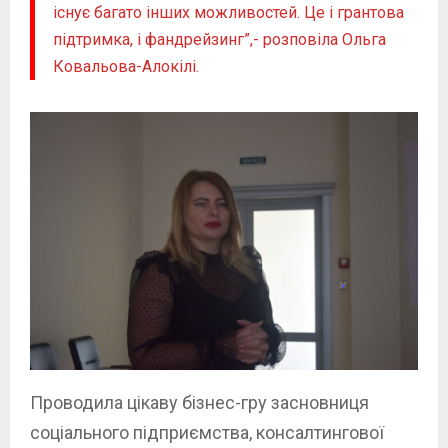
існує багато інших можливостей. Це і грантова
підтримка, і фандрейзинг”,- розповіла Ольга
Ковальова-Алокілі.
Проводила цікаву бізнес-гру засновниця
соціального підприємства, консалтингової