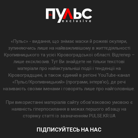
«Пульс» - видання, що знімає маски й рожеві окуляри,
зупиняючись лише на найважливішому в життєдіяльності
Кропивницького та усієї Кіровоградської області. Відтепер –
лише ексклюзив. Тут Ви знайдете не тільки текстові
матеріали про найактуальніші події і тенденції на
Кіровоградщині, а також єдиний в регіоні YouTube-канал
«Пульс/Кропивницький» (програми, інтерв’ю), де речі
називають своїми іменами і говорять лише про найголовніше.
При використанні матеріалів сайту обов'язковою умовою є
наявність гіперпосилання в межах першого абзацу на
сторінку статті із зазначенням PULSE.KR.UA
ПІДПИСУЙТЕСЬ НА НАС