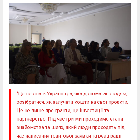
“Це перша в Україні гра, яка допомагає людям,
розібратися, як залучати кошти на свої проєкти.
Це не лише про гранти, це інвестиції та
партнерство. Під час гри ми проходимо етапи
знайомства та шлях, який люди проходять під
час написання грантової заявки та реацізації