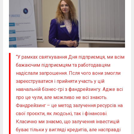
“У рамках святкування Дня підприємця, ми всім
бажаючим підприємцям та работодавцям
надіслали запрошення. Псля чого вони змогли
зареєструватися і прийняти участь у цій
навчальній бізнес-грі з фандрейзингу. Адже всі
про це чули, але можливо не всі знають.
Фандрейзинг – це метод залучення ресурсів на
свої проєкти, як людські, так і фінансові.
Класично ми знаємо, що залучення інвестицій
буває тільки у вигляді кредитів, але насправді