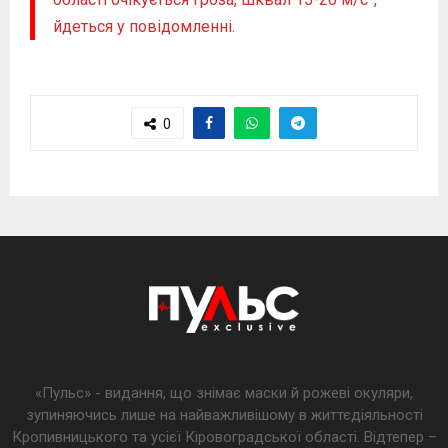
йдеться у повідомленні.
0
«Пульс» - видання, що знімає маски й рожеві окуляри,
зупиняючись лише на найважливішому в життєдіяльності
Кропивницького та усієї Кіровоградської області. Відтепер –